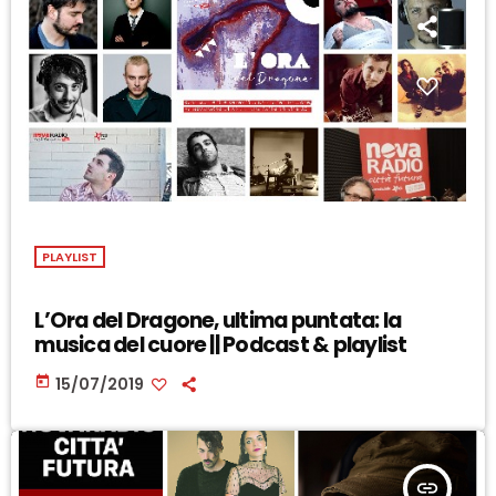
PLAYLIST
L’Ora del Dragone, ultima puntata: la
musica del cuore || Podcast & playlist
today
15/07/2019
insert_link