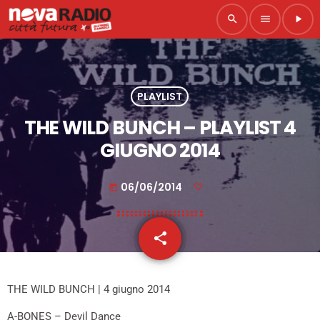
search
menu
play_arrow
PLAYLIST
THE WILD BUNCH – PLAYLIST 4
GIUGNO 2014
06/06/2014
today
share
email
THE WILD BUNCH | 4 giugno 2014
A-BONES – Devil Dance