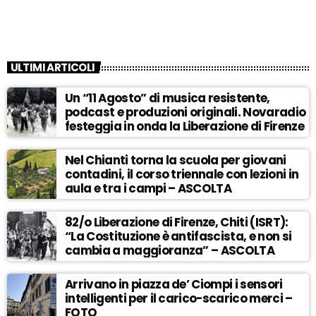
ULTIMI ARTICOLI
Un “11 Agosto” di musica resistente,
podcast e produzioni originali. Novaradio
festeggia in onda la Liberazione di Firenze
Nel Chianti torna la scuola per giovani
contadini, il corso triennale con lezioni in
aula e tra i campi – ASCOLTA
82/o Liberazione di Firenze, Chiti (ISRT):
“La Costituzione è antifascista, e non si
cambia a maggioranza” – ASCOLTA
Arrivano in piazza de’ Ciompi i sensori
intelligenti per il carico-scarico merci –
FOTO