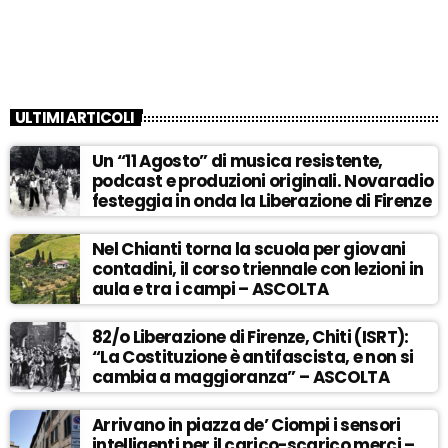
ULTIMI ARTICOLI
Un “11 Agosto” di musica resistente,
podcast e produzioni originali. Novaradio
festeggia in onda la Liberazione di Firenze
Nel Chianti torna la scuola per giovani
contadini, il corso triennale con lezioni in
aula e tra i campi – ASCOLTA
82/o Liberazione di Firenze, Chiti (ISRT):
“La Costituzione è antifascista, e non si
cambia a maggioranza” – ASCOLTA
Arrivano in piazza de’ Ciompi i sensori
intelligenti per il carico-scarico merci –