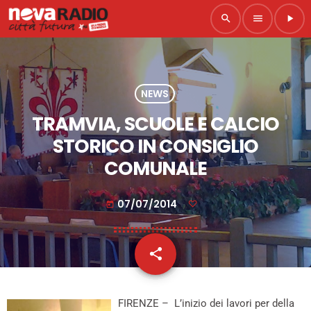
search
menu
play_arrow
NEWS
TRAMVIA, SCUOLE E CALCIO
STORICO IN CONSIGLIO
COMUNALE
07/07/2014
today
share
email
FIRENZE – L’inizio dei lavori per della