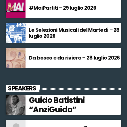
#MaiPartiti – 29 luglio 2026
Le Selezioni Musicali del Martedì – 28
luglio 2026
Da bosco e da riviera – 28 luglio 2026
SPEAKERS
Guido Batistini
“AnziGuido”