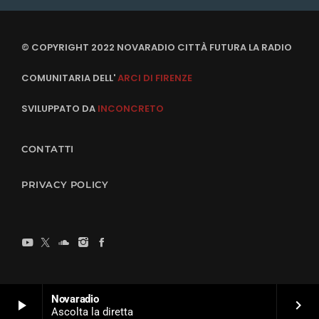
© COPYRIGHT 2022 NOVARADIO CITTÀ FUTURA LA RADIO
COMUNITARIA DELL'
ARCI DI FIRENZE
SVILUPPATO DA
INCONCRETO
CONTATTI
PRIVACY POLICY
Novaradio
play_arrow
keyboard_arrow_right
Ascolta la diretta