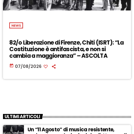
NEWS
82/o Liberazione di Firenze, Chiti (ISRT): “La
Costituzione è antifascista, e non si
cambia a maggioranza” – ASCOLTA
today
07/08/2026
ULTIMI ARTICOLI
Un “11 Agosto” di musica resistente,