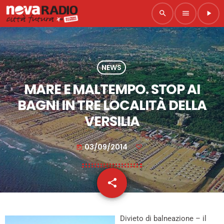
search
menu
play_arrow
NEWS
MARE E MALTEMPO. STOP AI
BAGNI IN TRE LOCALITÀ DELLA
VERSILIA
03/09/2014
today
share
email
Divieto di balneazione – il