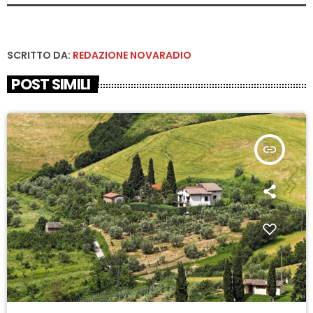
SCRITTO DA:
REDAZIONE NOVARADIO
POST SIMILI
insert_link