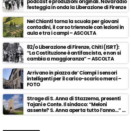
podcast e produzioni originali. Novaradio
festeggia in onda la Liberazione di Firenze
Nel Chianti torna la scuola per giovani
contadini, il corso triennale con lezioni in
aula e tra i campi – ASCOLTA
82/o Liberazione di Firenze, Chiti (ISRT):
“La Costituzione è antifascista, e non si
cambia a maggioranza” – ASCOLTA
Arrivano in piazza de’ Ciompi i sensori
intelligenti per il carico-scarico merci –
FOTO
Strage di S. Anna di Stazzema, presenti
Tajani e Conte. Il sindaco: “Meloni
assente? S. Anna aperta tutto l’anno…” –
ASCOLTA