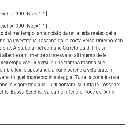
height=”300″ type=”1″ ]
height=”300″ type=”1″ ]
ito dal maltempo, annunciato da un’ allerta meteo della
che ha investito la Toscana dalla costa verso l’interno, con
lazione. A Stabbia, nel comune Cerreto Guidi (FI), si
 alberi e rami mentre si trovavano all’interno delle
 nell’empolese. In Versilia una tromba marina si è
ombrelloni e spostando alcune barche a vela tirate in
vano in quel momento in spiaggia. Tutta la zona è stata
ane in vigore fino alle 13 di domani su tutta la Toscana:
erchio, Basso Serchio, Valdarno inferiore, Foce dell’Arno,