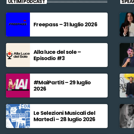
ULTIMI PODCAST
SPEA
Freepass – 31 luglio 2026
Alla luce del sole –
Episodio #3
#MaiPartiti – 29 luglio
2026
Le Selezioni Musicali del
Martedì – 28 luglio 2026