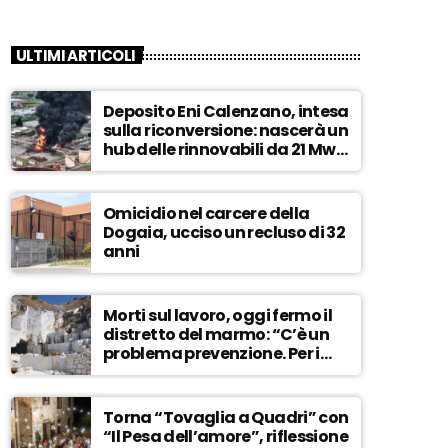
ULTIMI ARTICOLI
Deposito Eni Calenzano, intesa
sulla riconversione: nascerà un
hub delle rinnovabili da 21 Mw –
ASCOLTA
Omicidio nel carcere della
Dogaia, ucciso un recluso di 32
anni
Morti sul lavoro, oggi fermo il
distretto del marmo: “C’è un
problema prevenzione. Per i
controlli, un solo ispettore” –
ASCOLTA
Torna “Tovaglia a Quadri” con
“Il Pesa dell’amore”, riflessione