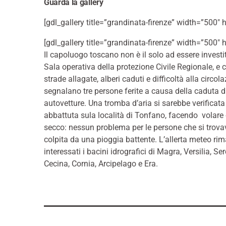
Guarda la gallery
[gdl_gallery title=”grandinata-firenze” width=”500″ 
[gdl_gallery title=”grandinata-firenze” width=”500″ 
Il capoluogo toscano non è il solo ad essere invest
Sala operativa della protezione Civile Regionale, e 
strade allagate, alberi caduti e difficoltà alla circo
segnalano tre persone ferite a causa della caduta di
autovetture. Una tromba d’aria si sarebbe verificata
abbattuta sula località di Tonfano, facendo volare 
secco: nessun problema per le persone che si trova
colpita da una pioggia battente. L’allerta meteo rim
interessati i bacini idrografici di Magra, Versilia, S
Cecina, Cornia, Arcipelago e Era.