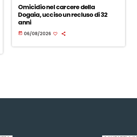
Omicidio nel carcere della
Dogaia, ucciso un recluso di 32
anni
06/08/2026
today