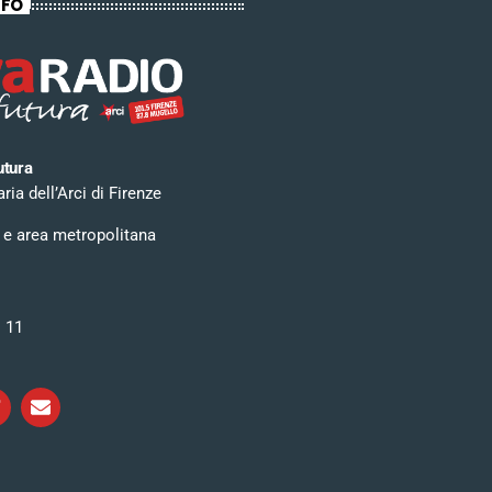
NFO
utura
ia dell’Arci di Firenze
 e area metropolitana
i 11