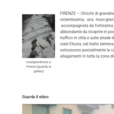
FIRENZE – Chicchi di grandine
violentissima, una maxi-grand
accompagnata da fortissima ra
abbondante da ricoprire in poc
traffico in città e sulle strad
viale Etruria, nel tratto termin
ostruiscono parzialmente la ca
allagamenti in tutta la zona di 
maxigrandinata a
Firenze (guarda la
gallery)
Guarda il video
V
i