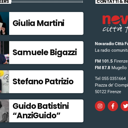
KERS
CONTATTI & I
Giulia Martini
Novaradio Città F
Samuele Bigazzi
La radio comunitar
FM 101.5
Firenze
FM 87.8
Mugello
Tel 055 0351664
Stefano Patrizio
Piazza de’ Ciomp
50122 Firenze
Guido Batistini
“AnziGuido”