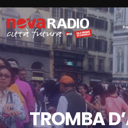
P
TROMBA D’