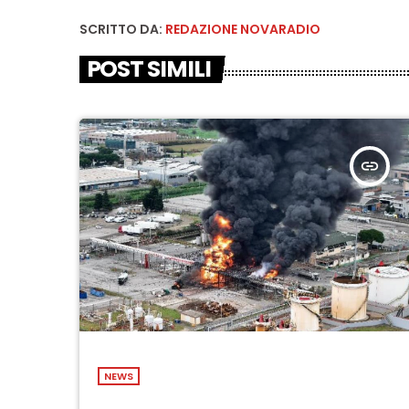
SCRITTO DA:
REDAZIONE NOVARADIO
POST SIMILI
insert_link
NEWS