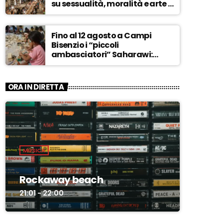
su sessualità, moralità e arte –
ASCOLTA
Fino al 12 agosto a Campi
Bisenzio i “piccoli
ambasciatori” Saharawi:
“Sostenere la loro causa,
Marocco sempre più
invadente” – ASCOLTA
ORA IN DIRETTA
MUSICA
Rockaway beach
21:01 - 22:00