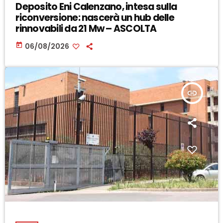
Deposito Eni Calenzano, intesa sulla
riconversione: nascerà un hub delle
rinnovabili da 21 Mw – ASCOLTA
today
06/08/2026
insert_link