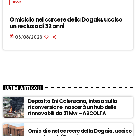
NEWS
Omicidio nel carcere della Dogaia, ucciso
un recluso di 32 anni
today
06/08/2026
ULTIMI ARTICOLI
Deposito Eni Calenzano, intesa sulla
riconversione: nascerà un hub delle
rinnovabili da 21 Mw – ASCOLTA
Omicidio nel carcere della Dogaia, ucciso