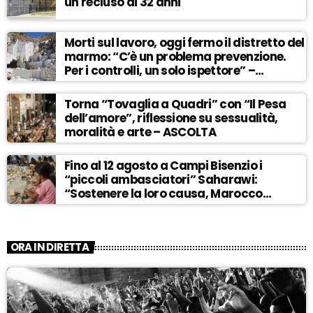
un recluso di 32 anni
Morti sul lavoro, oggi fermo il distretto del
marmo: “C’è un problema prevenzione.
Per i controlli, un solo ispettore” –
ASCOLTA
Torna “Tovaglia a Quadri” con “Il Pesa
dell’amore”, riflessione su sessualità,
moralità e arte – ASCOLTA
Fino al 12 agosto a Campi Bisenzio i
“piccoli ambasciatori” Saharawi:
“Sostenere la loro causa, Marocco
sempre più invadente” – ASCOLTA
ORA IN DIRETTA