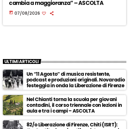
cambia a maggioranza” – ASCOLTA
today
07/08/2026
ULTIMI ARTICOLI
Un “11 Agosto” di musica resistente,
podcast e produzioni originali. Novaradio
festeggia in onda la Liberazione di Firenze
Nel Chianti torna la scuola per giovani
contadini, il corso triennale con lezioni in
aula e tra i campi – ASCOLTA
82/o Liberazione di Firenze, Chiti (ISRT):