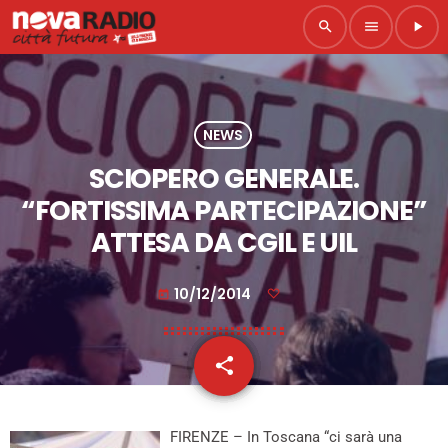
search
menu
play_arrow
NEWS
SCIOPERO GENERALE.
“FORTISSIMA PARTECIPAZIONE”
ATTESA DA CGIL E UIL
10/12/2014
today
share
email
FIRENZE – In Toscana “ci sarà una