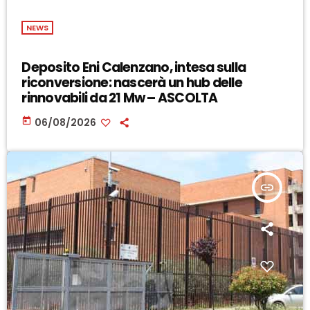
NEWS
Deposito Eni Calenzano, intesa sulla
riconversione: nascerà un hub delle
rinnovabili da 21 Mw – ASCOLTA
today
06/08/2026
insert_link