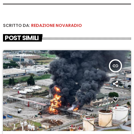
SCRITTO DA:
REDAZIONE NOVARADIO
POST SIMILI
insert_link