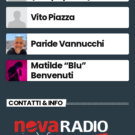
Vito Piazza
Paride Vannucchi
Matilde “Blu”
Benvenuti
CONTATTI & INFO