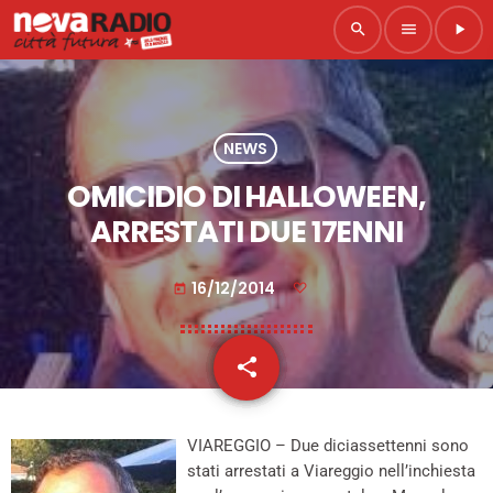
search
menu
play_arrow
NEWS
OMICIDIO DI HALLOWEEN,
ARRESTATI DUE 17ENNI
16/12/2014
today
share
email
VIAREGGIO – Due diciassettenni sono
stati arrestati a Viareggio nell’inchiesta