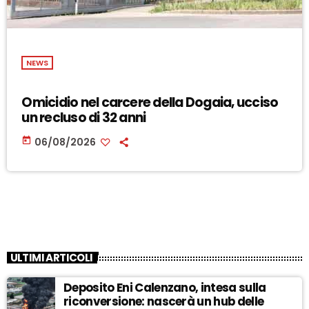
NEWS
Omicidio nel carcere della Dogaia, ucciso
un recluso di 32 anni
today
06/08/2026
ULTIMI ARTICOLI
Deposito Eni Calenzano, intesa sulla
riconversione: nascerà un hub delle