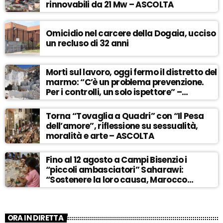
rinnovabili da 21 Mw – ASCOLTA
Omicidio nel carcere della Dogaia, ucciso
un recluso di 32 anni
Morti sul lavoro, oggi fermo il distretto del
marmo: “C’è un problema prevenzione.
Per i controlli, un solo ispettore” –
ASCOLTA
Torna “Tovaglia a Quadri” con “Il Pesa
dell’amore”, riflessione su sessualità,
moralità e arte – ASCOLTA
Fino al 12 agosto a Campi Bisenzio i
“piccoli ambasciatori” Saharawi:
“Sostenere la loro causa, Marocco
sempre più invadente” – ASCOLTA
ORA IN DIRETTA