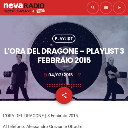
search
menu
play_arrow
PLAYLIST
L’ORA DEL DRAGONE – PLAYLIST 3
FEBBRAIO 2015
04/02/2015
today
share
email
L’ORA DEL DRAGONE | 3 Febbraio 2015
Al telefono: Alessandro Grazian e Ottodix