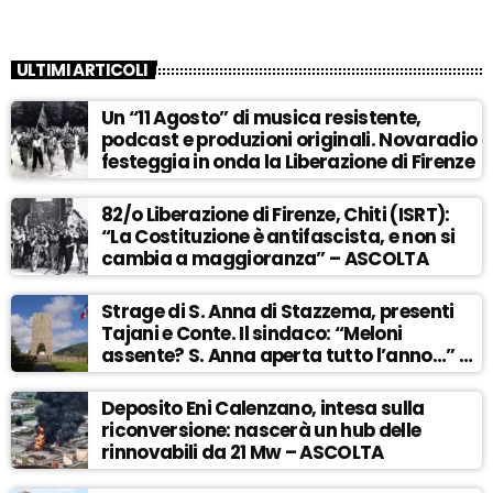
ULTIMI ARTICOLI
Un “11 Agosto” di musica resistente,
podcast e produzioni originali. Novaradio
festeggia in onda la Liberazione di Firenze
82/o Liberazione di Firenze, Chiti (ISRT):
“La Costituzione è antifascista, e non si
cambia a maggioranza” – ASCOLTA
Strage di S. Anna di Stazzema, presenti
Tajani e Conte. Il sindaco: “Meloni
assente? S. Anna aperta tutto l’anno…” –
ASCOLTA
Deposito Eni Calenzano, intesa sulla
riconversione: nascerà un hub delle
rinnovabili da 21 Mw – ASCOLTA