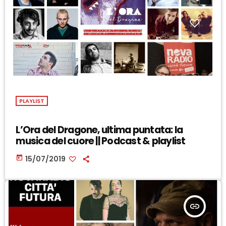
PLAYLIST
L’Ora del Dragone, ultima puntata: la
musica del cuore || Podcast & playlist
today
15/07/2019
insert_link