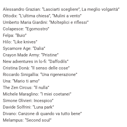
Alessandro Grazian: “Lasciarti scegliere”, La meglio volgarità”
Ottodix: “L’ultima chiesa”, “Mulini a vento”
Umberto Maria Giardini: “Molteplici e riflessi”
Colapesce: “Egomostro”
Felpa: “Buio”
Hilo: “Like knives”
Sycamore Age: “Dalia”
Crayon Made Army: “Pristine”
New adventures in lo-fi: “Daffodils”
Cristina Donà: “Il senso delle cose”
Riccardo Sinigallia: “Una rigenerazione”
Una: “Mario ti amo”
The Zen Circus: “Il nulla”
Michele Maraglino: “I miei coetanei”
Simone Olivieri: Incespico”
Davide Solfrini: “Luna park”
Divano: Canzone di quando va tutto bene”
Melampus: “Second soul”