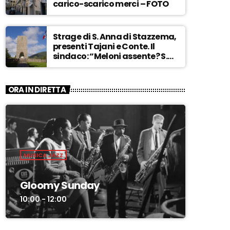
carico-scarico merci – FOTO
Strage di S. Anna di Stazzema,
presenti Tajani e Conte. Il
sindaco: “Meloni assente? S.
Anna aperta tutto l’anno…” –
ASCOLTA
ORA IN DIRETTA
MUSICA JAZZ
Gloomy Sunday
10:00 - 12:00