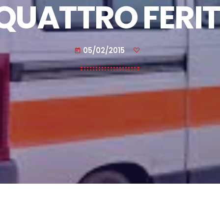
QUATTRO FERIT
05/02/2015
today