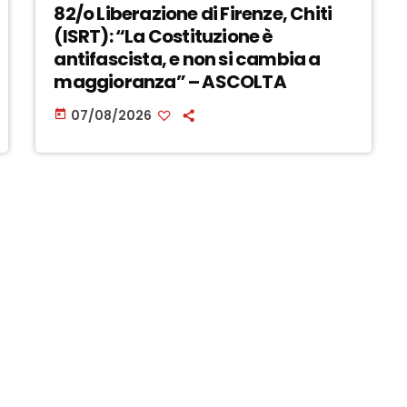
82/o Liberazione di Firenze, Chiti
(ISRT): “La Costituzione è
antifascista, e non si cambia a
maggioranza” – ASCOLTA
07/08/2026
today