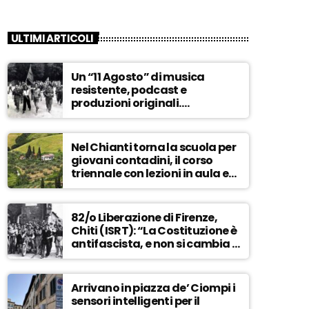
ULTIMI ARTICOLI
Un “11 Agosto” di musica
resistente, podcast e
produzioni originali.
Novaradio festeggia in onda
la Liberazione di Firenze
Nel Chianti torna la scuola per
giovani contadini, il corso
triennale con lezioni in aula e
tra i campi – ASCOLTA
82/o Liberazione di Firenze,
Chiti (ISRT): “La Costituzione è
antifascista, e non si cambia a
maggioranza” – ASCOLTA
Arrivano in piazza de’ Ciompi i
sensori intelligenti per il