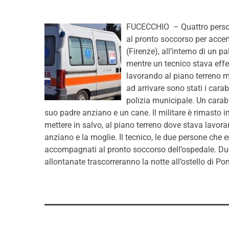
FUCECCHIO – Quattro persone
al pronto soccorso per accer
(Firenze), all’interno di un
mentre un tecnico stava eff
lavorando al piano terreno m
ad arrivare sono stati i carab
polizia municipale. Un carabi
suo padre anziano e un cane. Il militare è rimasto i
mettere in salvo, al piano terreno dove stava lavora
anziano e la moglie. Il tecnico, le due persone che e
accompagnati al pronto soccorso dell’ospedale. Due 
allontanate trascorreranno la notte all’ostello di P