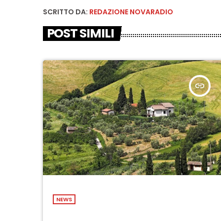
SCRITTO DA:
REDAZIONE NOVARADIO
POST SIMILI
insert_link
NEWS