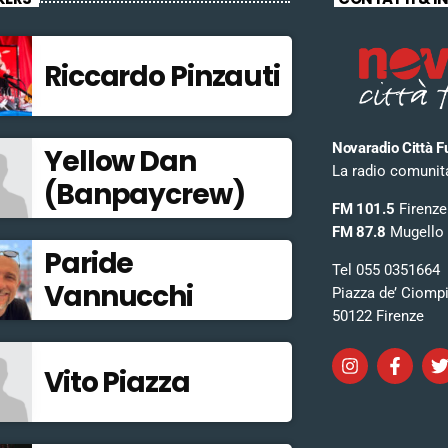
Riccardo Pinzauti
Novaradio Città F
Yellow Dan
La radio comunitar
(Banpaycrew)
FM 101.5
Firenze
FM 87.8
Mugello
Paride
Tel 055 0351664
Vannucchi
Piazza de’ Ciomp
50122 Firenze
Vito Piazza