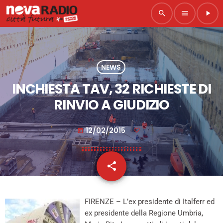
search
menu
play_arrow
NEWS
INCHIESTA TAV, 32 RICHIESTE DI
RINVIO A GIUDIZIO
12/02/2015
today
share
email
FIRENZE – L’ex presidente di Italferr ed
ex presidente della Regione Umbria,