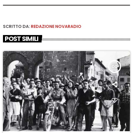
SCRITTO DA:
REDAZIONE NOVARADIO
POST SIMILI
insert_link