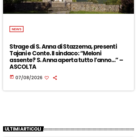
NEWS
Strage di S. Anna di Stazzema, presenti
Tajani e Conte. Il sindaco: “Meloni
assente? S. Anna aperta tutto l’anno…” –
ASCOLTA
today
07/08/2026
ULTIMI ARTICOLI