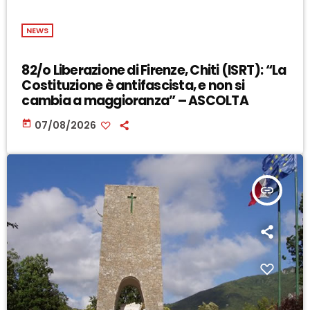
NEWS
82/o Liberazione di Firenze, Chiti (ISRT): “La
Costituzione è antifascista, e non si
cambia a maggioranza” – ASCOLTA
today
07/08/2026
insert_link