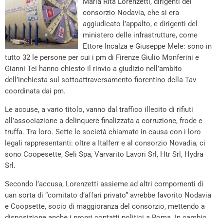
Maria Rita Lorenzetti, dirigenti del
consorzio Nodavia, che si era
aggiudicato l’appalto, e dirigenti del
ministero delle infrastrutture, come
Ettore Incalza e Giuseppe Mele: sono in
tutto 32 le persone per cui i pm di Firenze Giulio Monferini e
Gianni Tei hanno chiesto il rinvio a giudizio nell’ambito
dell’inchiesta sul sottoattraversamento fiorentino della Tav
coordinata dai pm.
Le accuse, a vario titolo, vanno dal traffico illecito di rifiuti
all’associazione a delinquere finalizzata a corruzione, frode e
truffa. Tra loro. Sette le società chiamate in causa con i loro
legali rappresentanti: oltre a Italferr e al consorzio Novadia, ci
sono Coopesette, Seli Spa, Varvarito Lavori Srl, Htr Srl, Hydra
Srl.
Secondo l’accusa, Lorenzetti assieme ad altri compornenti di
uan sorta di “comitato d’affari privato” avrebbe favorito Nodavia
e Coopsette, socio di maggioranza del consorzio, mettendo a
disposizione anche i propri contatti politici a Roma. In cambio,