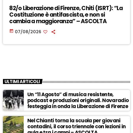
82/o Liberazione di Firenze, Chiti (ISRT): “La
Costituzione è antifascista, e non si
cambia a maggioranza” – ASCOLTA
today
07/08/2026
ULTIMI ARTICOLI
Un “11 Agosto” di musica resistente,
podcast e produzioni originali. Novaradio
festeggia in onda la Liberazione di Firenze
Nel Chianti torna la scuola per giovani
contadini, il corso triennale con lezioni in
aula e tra i campi – ASCOLTA