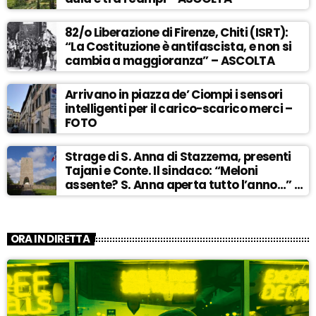
82/o Liberazione di Firenze, Chiti (ISRT):
“La Costituzione è antifascista, e non si
cambia a maggioranza” – ASCOLTA
Arrivano in piazza de’ Ciompi i sensori
intelligenti per il carico-scarico merci –
FOTO
Strage di S. Anna di Stazzema, presenti
Tajani e Conte. Il sindaco: “Meloni
assente? S. Anna aperta tutto l’anno…” –
ASCOLTA
ORA IN DIRETTA