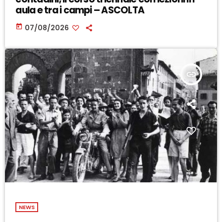
aula e tra i campi – ASCOLTA
today
07/08/2026
insert_link
NEWS