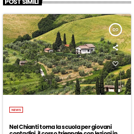
POST SIMILI
insert_link
NEWS
Nel Chianti torna la scuola per giovani
contadini, il corso triennale con lezioni in