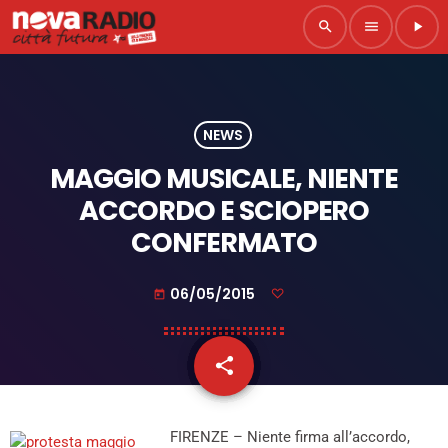
search
menu
play_arrow
NEWS
MAGGIO MUSICALE, NIENTE
ACCORDO E SCIOPERO
CONFERMATO
06/05/2015
today
share
email
FIRENZE – Niente firma all’accordo,