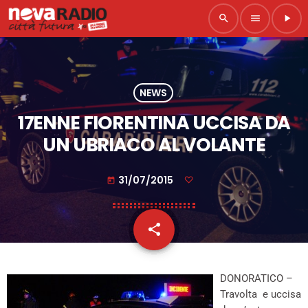
search
menu
play_arrow
NEWS
17ENNE FIORENTINA UCCISA DA
UN UBRIACO AL VOLANTE
31/07/2015
today
share
email
DONORATICO –
Travolta e uccisa