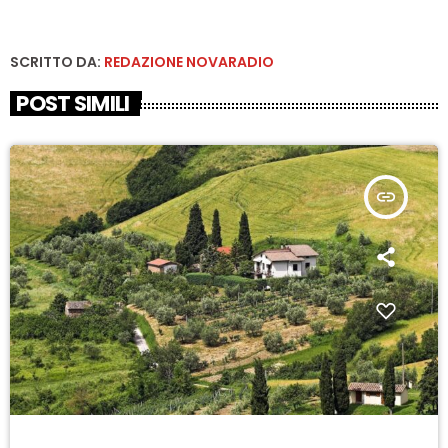
SCRITTO DA:
REDAZIONE NOVARADIO
POST SIMILI
insert_link