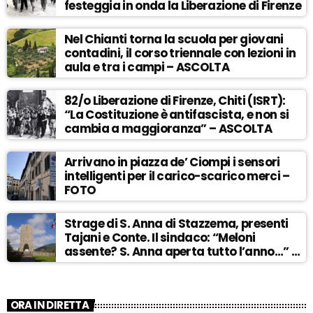
festeggia in onda la Liberazione di Firenze
Nel Chianti torna la scuola per giovani
contadini, il corso triennale con lezioni in
aula e tra i campi – ASCOLTA
82/o Liberazione di Firenze, Chiti (ISRT):
“La Costituzione è antifascista, e non si
cambia a maggioranza” – ASCOLTA
Arrivano in piazza de’ Ciompi i sensori
intelligenti per il carico-scarico merci –
FOTO
Strage di S. Anna di Stazzema, presenti
Tajani e Conte. Il sindaco: “Meloni
assente? S. Anna aperta tutto l’anno…” –
ASCOLTA
ORA IN DIRETTA