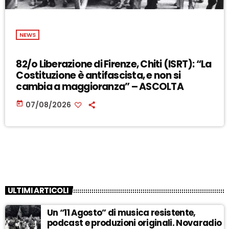
NEWS
82/o Liberazione di Firenze, Chiti (ISRT): “La
Costituzione è antifascista, e non si
cambia a maggioranza” – ASCOLTA
today
07/08/2026
ULTIMI ARTICOLI
Un “11 Agosto” di musica resistente,
podcast e produzioni originali. Novaradio