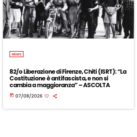
NEWS
82/o Liberazione di Firenze, Chiti (ISRT): “La
Costituzione è antifascista, e non si
cambia a maggioranza” – ASCOLTA
today
07/08/2026