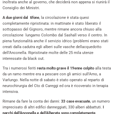
inoltrata anche al governo, che deciderà non appena si riunirà il
Consiglio dei Ministri.
A due giorni dal tifone
, la circolazione è stata quesi
completamente ripristinata: in mattinate è stato liberato il
sottopasso del Gignoro, mentre rimane ancora chiuso alla
circolazione lungarno Colombo dal Sashall verso il centro. In
piena funzionalità anche il servizio idrico (problemi erano stati
creati dalla cadutra egli alberi sulle vasche dellacquedotto
dell’Anconella. Ripristinate molte delle 25 mila utenze
interessate da black out.
Tra i numerosi feriti
resta molto grave il 19enne colpito
alla testa
da un ramo mentre era a pescare con gli amici sull’Arno, a
Varlungo. Nella notte di sabato è stato operato al reparto di
neurochirurgia del Cto di Careggi ed ora è ricoverato in terapia
intensiva.
Rimane da fare la conta dei danni:
33 case evacuate
, un numero
imprecisato di altri edifici danneggiati, 330 alberi abbattuti.
I
parchi dell’Anconella e dell’Albereta sono completamente