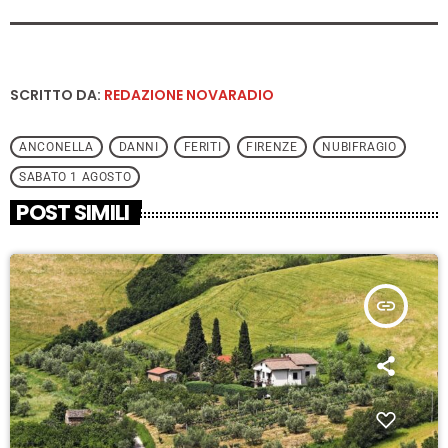
SCRITTO DA:
REDAZIONE NOVARADIO
ANCONELLA
DANNI
FERITI
FIRENZE
NUBIFRAGIO
SABATO 1 AGOSTO
POST SIMILI
insert_link