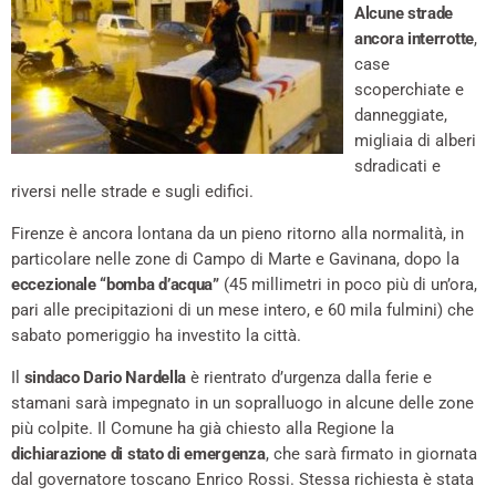
Alcune strade
ancora interrotte
,
case
scoperchiate e
danneggiate,
migliaia di alberi
sdradicati e
riversi nelle strade e sugli edifici.
Firenze è ancora lontana da un pieno ritorno alla normalità, in
particolare nelle zone di Campo di Marte e Gavinana, dopo la
eccezionale “bomba d’acqua”
(45 millimetri in poco più di un’ora,
pari alle precipitazioni di un mese intero, e 60 mila fulmini) che
sabato pomeriggio ha investito la città.
Il
sindaco Dario Nardella
è rientrato d’urgenza dalla ferie e
stamani sarà impegnato in un sopralluogo in alcune delle zone
più colpite. Il Comune ha già chiesto alla Regione la
dichiarazione di stato di emergenza
, che sarà firmato in giornata
dal governatore toscano Enrico Rossi. Stessa richiesta è stata