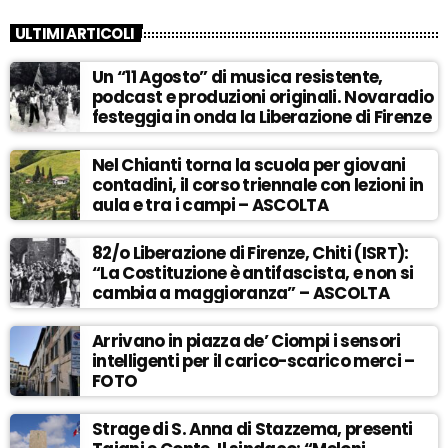
ULTIMI ARTICOLI
Un “11 Agosto” di musica resistente,
podcast e produzioni originali. Novaradio
festeggia in onda la Liberazione di Firenze
Nel Chianti torna la scuola per giovani
contadini, il corso triennale con lezioni in
aula e tra i campi – ASCOLTA
82/o Liberazione di Firenze, Chiti (ISRT):
“La Costituzione è antifascista, e non si
cambia a maggioranza” – ASCOLTA
Arrivano in piazza de’ Ciompi i sensori
intelligenti per il carico-scarico merci –
FOTO
Strage di S. Anna di Stazzema, presenti