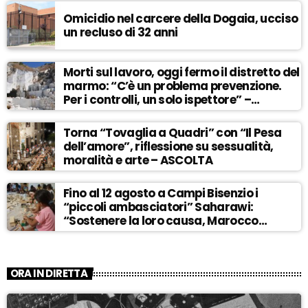
Omicidio nel carcere della Dogaia, ucciso
un recluso di 32 anni
Morti sul lavoro, oggi fermo il distretto del
marmo: “C’è un problema prevenzione.
Per i controlli, un solo ispettore” –
ASCOLTA
Torna “Tovaglia a Quadri” con “Il Pesa
dell’amore”, riflessione su sessualità,
moralità e arte – ASCOLTA
Fino al 12 agosto a Campi Bisenzio i
“piccoli ambasciatori” Saharawi:
“Sostenere la loro causa, Marocco
sempre più invadente” – ASCOLTA
ORA IN DIRETTA