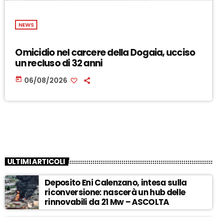
NEWS
Omicidio nel carcere della Dogaia, ucciso
un recluso di 32 anni
today
06/08/2026
ULTIMI ARTICOLI
Deposito Eni Calenzano, intesa sulla
riconversione: nascerà un hub delle
rinnovabili da 21 Mw – ASCOLTA