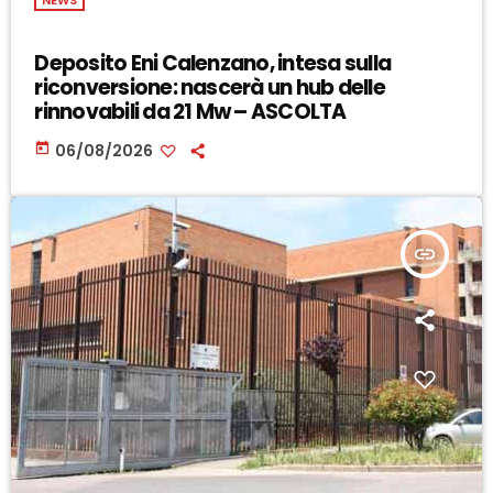
NEWS
Deposito Eni Calenzano, intesa sulla
riconversione: nascerà un hub delle
rinnovabili da 21 Mw – ASCOLTA
today
06/08/2026
insert_link