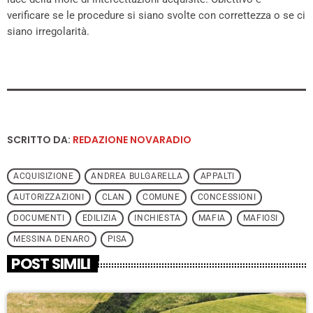
verificare se le procedure si siano svolte con correttezza o se ci
siano irregolarità.
SCRITTO DA:
REDAZIONE NOVARADIO
ACQUISIZIONE
ANDREA BULGARELLA
APPALTI
AUTORIZZAZIONI
CLAN
COMUNE
CONCESSIONI
DOCUMENTI
EDILIZIA
INCHIESTA
MAFIA
MAFIOSI
MESSINA DENARO
PISA
POST SIMILI