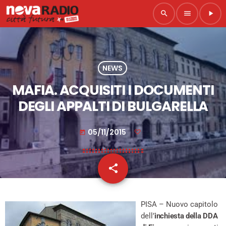
search
menu
play_arrow
NEWS
MAFIA. ACQUISITI I DOCUMENTI
DEGLI APPALTI DI BULGARELLA
05/11/2015
today
share
email
PISA – Nuovo capitolo
dell’
inchiesta della DDA