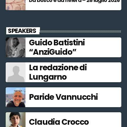
Da bosco e da riviera – 28 luglio 2026
SPEAKERS
Guido Batistini
“AnziGuido”
La redazione di
Lungarno
Paride Vannucchi
Claudia Crocco