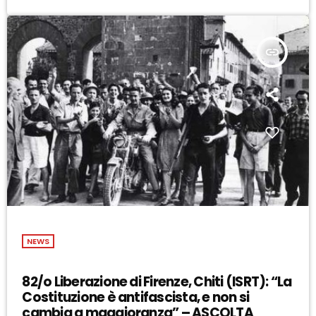
insert_link
NEWS
82/o Liberazione di Firenze, Chiti (ISRT): “La
Costituzione è antifascista, e non si
cambia a maggioranza” – ASCOLTA