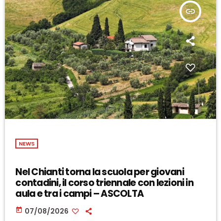
insert_link
NEWS
Nel Chianti torna la scuola per giovani
contadini, il corso triennale con lezioni in
aula e tra i campi – ASCOLTA
today
07/08/2026