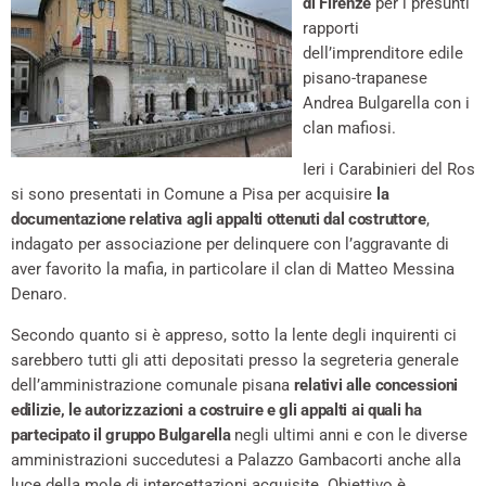
di Firenze
per i presunti
rapporti
dell’imprenditore edile
pisano-trapanese
Andrea Bulgarella con i
clan mafiosi.
Ieri i Carabinieri del Ros
si sono presentati in Comune a Pisa per acquisire
la
documentazione relativa agli appalti ottenuti dal costruttore
,
indagato per associazione per delinquere con l’aggravante di
aver favorito la mafia, in particolare il clan di Matteo Messina
Denaro.
Secondo quanto si è appreso, sotto la lente degli inquirenti ci
sarebbero tutti gli atti depositati presso la segreteria generale
dell’amministrazione comunale pisana
relativi alle concessioni
edilizie, le autorizzazioni a costruire e gli appalti ai quali ha
partecipato il gruppo Bulgarella
negli ultimi anni e con le diverse
amministrazioni succedutesi a Palazzo Gambacorti anche alla
luce della mole di intercettazioni acquisite. Obiettivo è