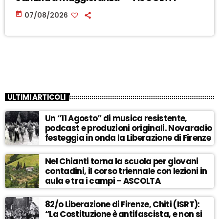
today
07/08/2026
ULTIMI ARTICOLI
Un “11 Agosto” di musica resistente,
podcast e produzioni originali. Novaradio
festeggia in onda la Liberazione di Firenze
Nel Chianti torna la scuola per giovani
contadini, il corso triennale con lezioni in
aula e tra i campi – ASCOLTA
82/o Liberazione di Firenze, Chiti (ISRT):
“La Costituzione è antifascista, e non si