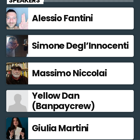
SPEAKERS
Alessio Fantini
Simone Degl’Innocenti
Massimo Niccolai
Yellow Dan
(Banpaycrew)
Giulia Martini