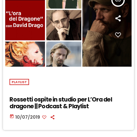
insert_link
PLAYLIST
Rossetti ospite in studio per L’Ora del
dragone || Podcast & Playlist
today
10/07/2019