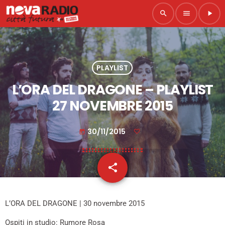
search
menu
play_arrow
PLAYLIST
L’ORA DEL DRAGONE – PLAYLIST
27 NOVEMBRE 2015
30/11/2015
today
share
email
L’ORA DEL DRAGONE | 30 novembre 2015
Ospiti in studio: Rumore Rosa