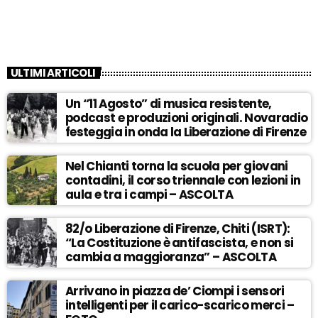
ULTIMI ARTICOLI
Un “11 Agosto” di musica resistente,
podcast e produzioni originali. Novaradio
festeggia in onda la Liberazione di Firenze
Nel Chianti torna la scuola per giovani
contadini, il corso triennale con lezioni in
aula e tra i campi – ASCOLTA
82/o Liberazione di Firenze, Chiti (ISRT):
“La Costituzione è antifascista, e non si
cambia a maggioranza” – ASCOLTA
Arrivano in piazza de’ Ciompi i sensori
intelligenti per il carico-scarico merci –