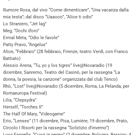
Rumore Rosa, dal vivo “Come dimenticare”, “Una vacanza dalla
mia testa”; dal disco “Uaaooo”, “Alice ti odio”
Lo Straniero, “Jet lag”
Meg, “Occhi d’oro”
Ermal Meta, “Odio le favole”
Patty Pravo, “Angelus”
Alice, “Febbraio” (28 febbraio, Firenze, teatro Verdi, con Franco
Battiato)
Alessio Arena, “Tu, yo y los tigres” live@Novaradio (19
dicembre, Sanremo, Teatro del Casinò, per la rassegna “La
donna, la poesia, la canzone” organizzata dal club Tenco)
Rhò, “Lost” live@Novaradio (5 dicembre, Roma, La Pelanda, per
Romaeuropa Festival)
Lilia, “Clepsydra”
Herself, “Torches II”
The Half Of Mary, “Videogame”
Erio, “Lenses” (11 dicembre, Pisa, Lumiére; 19 dicembre, Prato,
Circolo I Risorti per la rassegna “Solstizio d’inverno”)
Luca Faggella, “Cuori in pegno” (2 dicembre, Bologna, Barazzo; 4