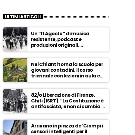
ULTIMI ARTICOLI
Un “11 Agosto” di musica
resistente, podcast e
produzioni originali.
Novaradio festeggia in onda
la Liberazione di Firenze
Nel Chianti torna la scuola per
giovani contadini, il corso
triennale con lezioni in aula e
tra i campi – ASCOLTA
82/o Liberazione di Firenze,
Chiti (ISRT): “La Costituzione è
antifascista, e non si cambia a
maggioranza” – ASCOLTA
Arrivano in piazza de’ Ciompi i
sensori intelligenti per il