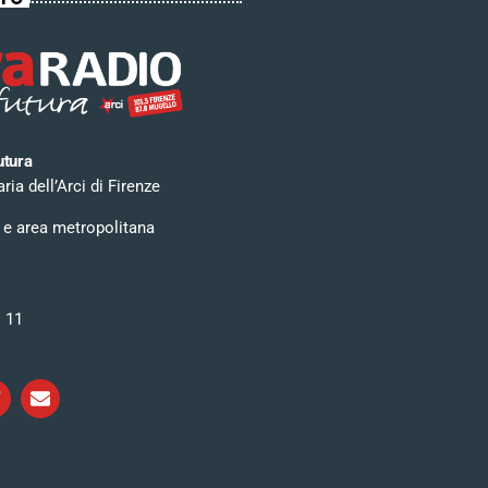
utura
ia dell’Arci di Firenze
 e area metropolitana
i 11