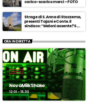
carico-scarico merci – FOTO
Strage di S. Anna di Stazzema,
presenti Tajani e Conte. Il
sindaco: “Meloni assente? S.
Anna aperta tutto l’anno…” –
ASCOLTA
ORA IN DIRETTA
MUSICA
NovaMilkShake
12:01 - 15:30