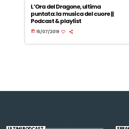
L’Ora del Dragone, ultima
puntata: la musica del cuore ||
Podcast & playlist
15/07/2019
today
ULTIMI PODCAST
SPEA