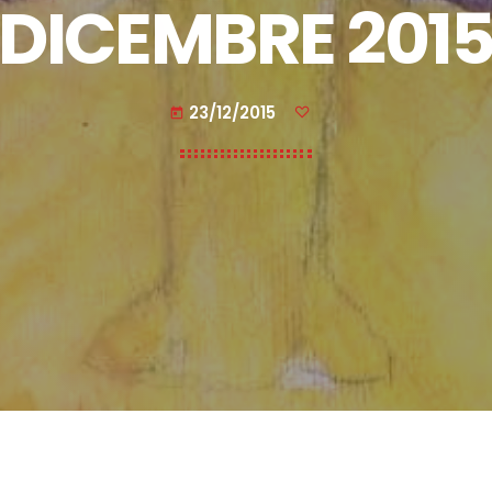
DICEMBRE 201
23/12/2015
today