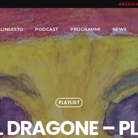
ARCHIV
ALINSESTO
PODCAST
PROGRAMMI
NEWS
PLAYLIST
L DRAGONE – PL