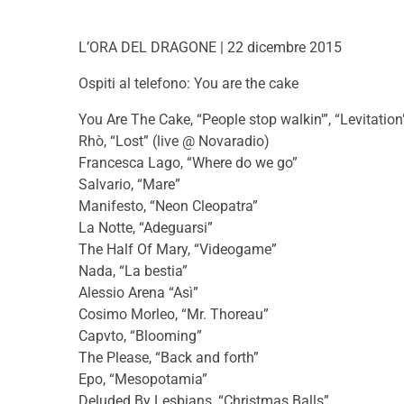
L’ORA DEL DRAGONE | 22 dicembre 2015
Ospiti al telefono: You are the cake
You Are The Cake, “People stop walkin'”, “Levitation
Rhò, “Lost” (live @ Novaradio)
Francesca Lago, “Where do we go”
Salvario, “Mare”
Manifesto, “Neon Cleopatra”
La Notte, “Adeguarsi”
The Half Of Mary, “Videogame”
Nada, “La bestia”
Alessio Arena “Asì”
Cosimo Morleo, “Mr. Thoreau”
Capvto, “Blooming”
The Please, “Back and forth”
Epo, “Mesopotamia”
Deluded By Lesbians, “Christmas Balls”