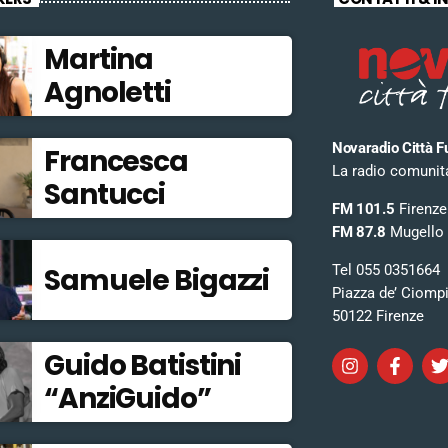
Martina
Agnoletti
Novaradio Città F
Francesca
La radio comunitar
Santucci
FM 101.5
Firenze
FM 87.8
Mugello
Tel 055 0351664
Samuele Bigazzi
Piazza de’ Ciomp
50122 Firenze
Guido Batistini
“AnziGuido”