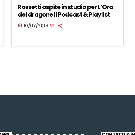
Rossetti ospite in studio per L’Ora
del dragone || Podcast & Playlist
10/07/2019
today
KERS
CONTATTI & I