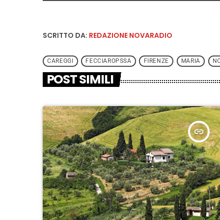
SCRITTO DA:
REDAZIONE NOVARADIO
CAREGGI
FECCIAROPSSA
FIRENZE
MARIA
N
POST SIMILI
insert_link