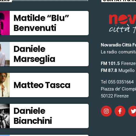
Matilde “Blu”
Benvenuti
Novaradio Città F
Daniele
La radio comunitar
Marseglia
FM 101.5
Firenze
FM 87.8
Mugello
Tel 055 0351664
Matteo Tasca
Piazza de’ Ciomp
50122 Firenze
Daniele
Bianchini