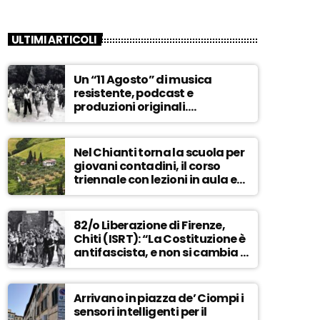
ULTIMI ARTICOLI
Un “11 Agosto” di musica
resistente, podcast e
produzioni originali.
Novaradio festeggia in onda
la Liberazione di Firenze
Nel Chianti torna la scuola per
giovani contadini, il corso
triennale con lezioni in aula e
tra i campi – ASCOLTA
82/o Liberazione di Firenze,
Chiti (ISRT): “La Costituzione è
antifascista, e non si cambia a
maggioranza” – ASCOLTA
Arrivano in piazza de’ Ciompi i
sensori intelligenti per il