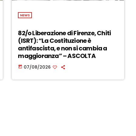
NEWS
82/o Liberazione di Firenze, Chiti
(ISRT): “La Costituzione è
antifascista, e non si cambia a
maggioranza” – ASCOLTA
07/08/2026
today