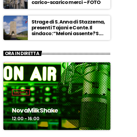
carico-scarico merci – FOTO
Strage di S. Anna di Stazzema,
presenti Tajani e Conte. Il
sindaco: “Meloni assente? S.
Anna aperta tutto l’anno…” –
ASCOLTA
ORA IN DIRETTA
MUSICA
NovaMilkShake
12:00 - 16:00