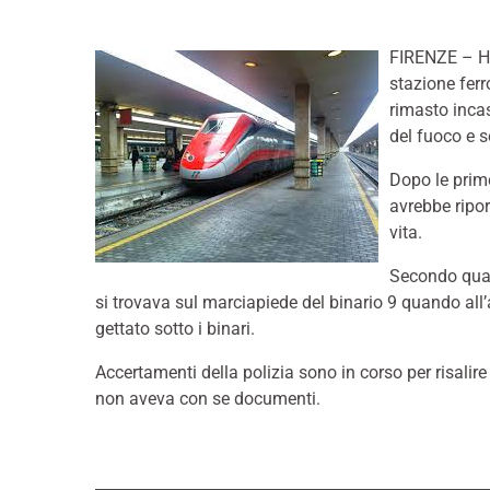
FIRENZE – Ha 
stazione ferr
rimasto incast
del fuoco e s
Dopo le prime
avrebbe ripor
vita.
Secondo quant
si trovava sul marciapiede del binario 9 quando all’a
gettato sotto i binari.
Accertamenti della polizia sono in corso per risalire
non aveva con se documenti.