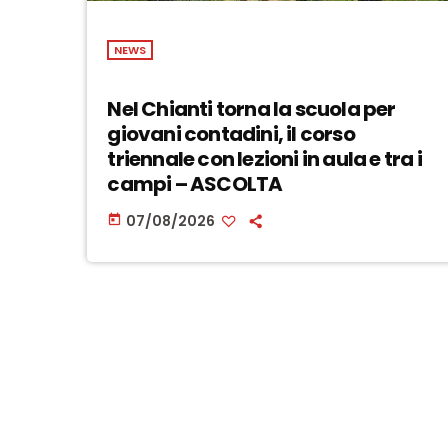
NEWS
Nel Chianti torna la scuola per
giovani contadini, il corso
triennale con lezioni in aula e tra i
campi – ASCOLTA
07/08/2026
today