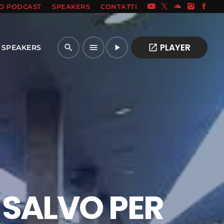
IO PODCAST
SPEAKERS
CONTATTI
PLAYER
open_in_new
search
menu
play_arrow
SPEAKERS
, SALVO PER