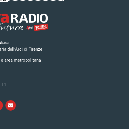
utura
ia dell’Arci di Firenze
 e area metropolitana
i 11