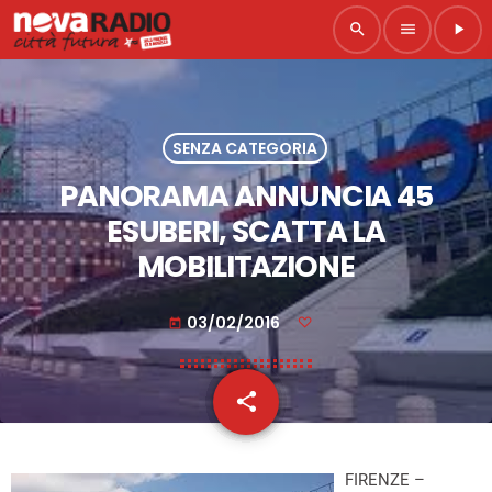
search
menu
play_arrow
SENZA CATEGORIA
PANORAMA ANNUNCIA 45
ESUBERI, SCATTA LA
MOBILITAZIONE
03/02/2016
today
share
email
FIRENZE –