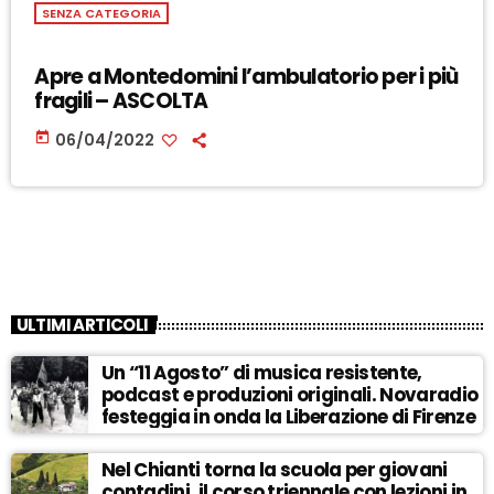
SENZA CATEGORIA
Apre a Montedomini l’ambulatorio per i più
fragili – ASCOLTA
today
06/04/2022
ULTIMI ARTICOLI
Un “11 Agosto” di musica resistente,
podcast e produzioni originali. Novaradio
festeggia in onda la Liberazione di Firenze
Nel Chianti torna la scuola per giovani
contadini, il corso triennale con lezioni in