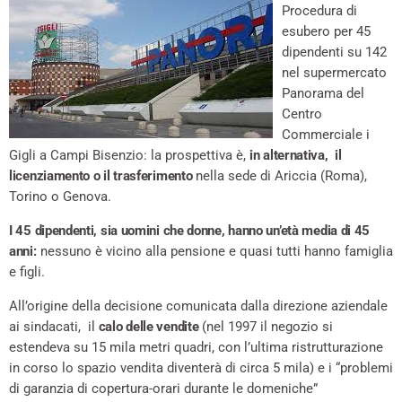
Procedura di
esubero per 45
dipendenti su 142
nel supermercato
Panorama del
Centro
Commerciale i
Gigli a Campi Bisenzio: la prospettiva è,
in alternativa, il
licenziamento o il trasferimento
nella sede di Ariccia (Roma),
Torino o Genova.
I 45 dipendenti, sia uomini che donne, hanno un’età media di 45
anni:
nessuno è vicino alla pensione e quasi tutti hanno famiglia
e figli.
All’origine della decisione comunicata dalla direzione aziendale
ai sindacati, il
calo delle vendite
(nel 1997 il negozio si
estendeva su 15 mila metri quadri, con l’ultima ristrutturazione
in corso lo spazio vendita diventerà di circa 5 mila) e i “problemi
di garanzia di copertura-orari durante le domeniche”