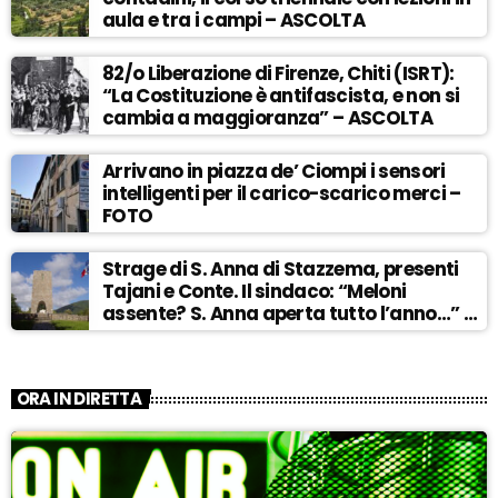
aula e tra i campi – ASCOLTA
82/o Liberazione di Firenze, Chiti (ISRT):
“La Costituzione è antifascista, e non si
cambia a maggioranza” – ASCOLTA
Arrivano in piazza de’ Ciompi i sensori
intelligenti per il carico-scarico merci –
FOTO
Strage di S. Anna di Stazzema, presenti
Tajani e Conte. Il sindaco: “Meloni
assente? S. Anna aperta tutto l’anno…” –
ASCOLTA
ORA IN DIRETTA