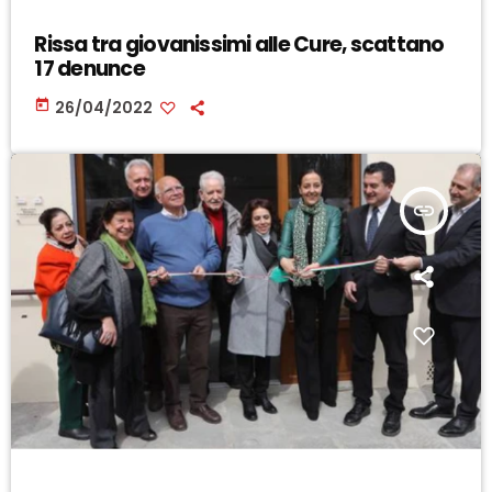
Rissa tra giovanissimi alle Cure, scattano
17 denunce
today
26/04/2022
insert_link