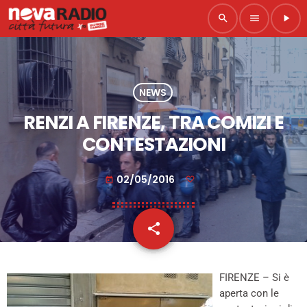
search
menu
play_arrow
NEWS
RENZI A FIRENZE, TRA COMIZI E
CONTESTAZIONI
02/05/2016
today
share
email
FIRENZE – Si è
aperta con le