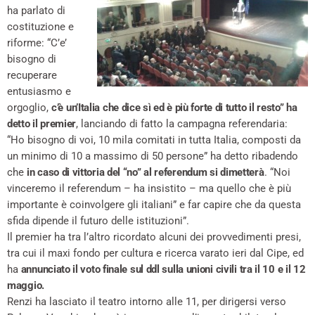
ha parlato di
costituzione e
riforme: “C’e’
bisogno di
recuperare
entusiasmo e
orgoglio,
c’è un’Italia che dice sì ed è più forte di tutto il resto” ha
detto il premier
, lanciando di fatto la campagna referendaria:
“Ho bisogno di voi, 10 mila comitati in tutta Italia, composti da
un minimo di 10 a massimo di 50 persone” ha detto ribadendo
che
in caso di vittoria del “no” al referendum si dimetterà
. “Noi
vinceremo il referendum – ha insistito – ma quello che è più
importante è coinvolgere gli italiani” e far capire che da questa
sfida dipende il futuro delle istituzioni”.
Il premier ha tra l’altro ricordato alcuni dei provvedimenti presi,
tra cui il maxi fondo per cultura e ricerca varato ieri dal Cipe, ed
ha
annunciato il voto finale sul ddl sulla unioni civili tra il 10 e il 12
maggio.
Renzi ha lasciato il teatro intorno alle 11, per dirigersi verso