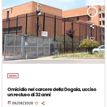
insert_link
NEWS
Omicidio nel carcere della Dogaia, ucciso
un recluso di 32 anni
today
06/08/2026