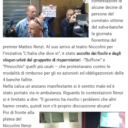
contestazioni di
alcune decine di
persone del
comitato vittime
del salva-banche
la giornata
fiorentina del
premier Matteo Renzi. Al suo arrivo al teatro Niccolini per
l’iniziativa “L’Italia che dice sì”, è stato
accolto dai fischi e dagli
slogan urlati dal gruppetto di risparmiatori
-“Buffone” e
“Pinocchio” quelli più usati – che protestavano contro le
modalità di rimborso per gli ex azionisti ed obbligazionisti delle
4 banche fallite.
Nella calca un anziano manifestante si è sentito male ed è
stato portato via in ambulanza. Riguardo le contestazioni Renzi
si è limitato a dire: “Il governo ha risolto i problemi che altri
hanno creato, quindi non c’è proprio discussione alcuna”
Poi di fronte alla
platea del
Niccolini Renzi