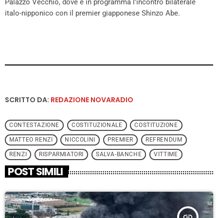
Palazzo Vecchio, dove è in programma l’incontro bilaterale
italo-nipponico con il premier giapponese Shinzo Abe.
SCRITTO DA:
REDAZIONE NOVARADIO
CONTESTAZIONE
COSTITUZIONALE
COSTITUZIONE
MATTEO RENZI
NICCOLINI
PREMIER
REFRENDUM
RENZI
RISPARMIATORI
SALVA-BANCHE
VITTIME
POST SIMILI
insert_link