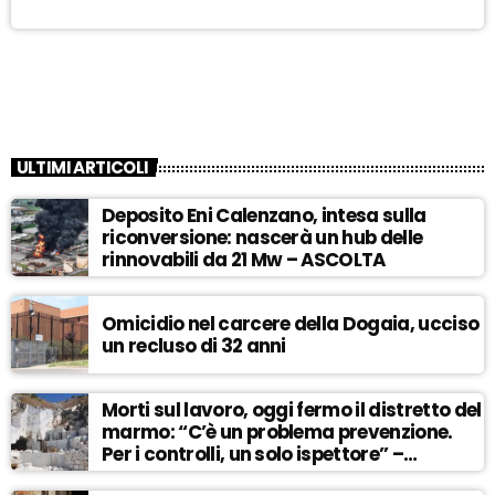
ULTIMI ARTICOLI
Deposito Eni Calenzano, intesa sulla
riconversione: nascerà un hub delle
rinnovabili da 21 Mw – ASCOLTA
Omicidio nel carcere della Dogaia, ucciso
un recluso di 32 anni
Morti sul lavoro, oggi fermo il distretto del
marmo: “C’è un problema prevenzione.
Per i controlli, un solo ispettore” –
ASCOLTA