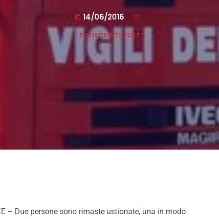
14/06/2016
today
E – Due persone sono rimaste ustionate, una in modo