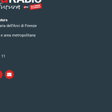
utura
ia dell’Arci di Firenze
 e area metropolitana
i 11