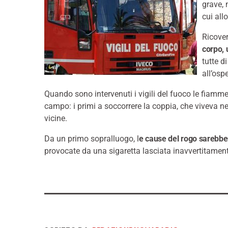
grave, 
cui al
Ricove
corpo, 
tutte d
all’osp
Quando sono intervenuti i vigili del fuoco le fiamme 
campo: i primi a soccorrere la coppia, che viveva ne
vicine.
Da un primo sopralluogo, l
e cause del rogo sarebbe
provocate da una sigaretta lasciata inavvertitamen