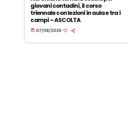
giovani contadini, il corso
triennale con lezioni in aula e tra i
campi – ASCOLTA
07/08/2026
today