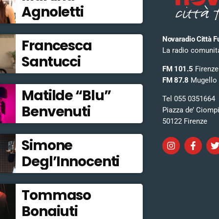
Agnoletti
Novaradio Città F
Francesca
La radio comunitar
Santucci
FM 101.5
Firenze
FM 87.8
Mugello
Matilde “Blu”
Tel 055 0351664
Benvenuti
Piazza de’ Ciomp
50122 Firenze
Simone
Degl’Innocenti
Tommaso
Bonaiuti