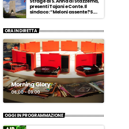
Strage di S. Anna di Stazzema,
presenti Tajani e Conte. Il
sindaco: “Meloni assente? S.
Anna aperta tutto l’anno…” –
ASCOLTA
ORA IN DIRETTA
MUSICA
Morning Glory
06:00 - 09:00
OGGI IN PROGRAMMAZIONE