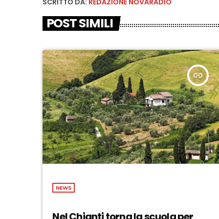
SCRITTO DA:
REDAZIONE NOVARADIO
POST SIMILI
insert_link
NEWS
Nel Chianti torna la scuola per