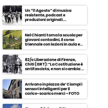
Un “11 Agosto” di musica
resistente, podcast e
produzioni originali.
Novaradio festeggia in onda
la Liberazione di Firenze
Nel Chianti torna la scuola per
giovani contadini, il corso
triennale con lezioni in aula e
tra i campi – ASCOLTA
82/o Liberazione di Firenze,
Chiti (ISRT): “La Costituzione è
antifascista, e non si cambia a
maggioranza” – ASCOLTA
Arrivano in piazza de’ Ciompi i
sensori intelligenti per il
carico-scarico merci – FOTO