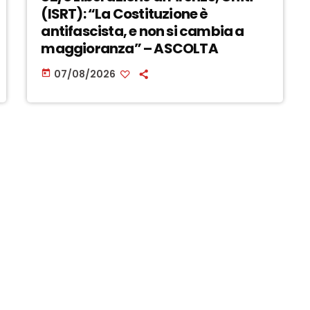
(ISRT): “La Costituzione è
antifascista, e non si cambia a
maggioranza” – ASCOLTA
07/08/2026
today