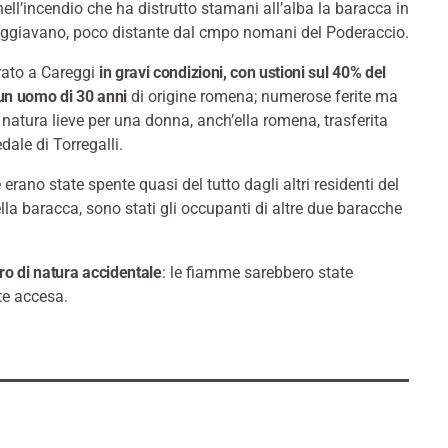
nell’incendio che ha distrutto stamani all’alba la baracca in
loggiavano, poco distante dal cmpo nomani del Poderaccio.
rato a Careggi
in gravi condizioni, con ustioni sul 40% del
un uomo di 30 anni
di origine romena; numerose ferite ma
i natura lieve per una donna, anch’ella romena, trasferita
edale di Torregalli.
erano state spente quasi del tutto dagli altri residenti del
lla baracca, sono stati gli occupanti di altre due baracche
ro di natura accidentale
: le fiamme sarebbero state
te accesa.