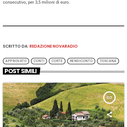
consecutivo, per 3,5 milioni di euro.
SCRITTO DA:
REDAZIONE NOVARADIO
APPROVATO
CONTI
CORTE
RENDICONTO
TOSCANA
POST SIMILI
insert_link