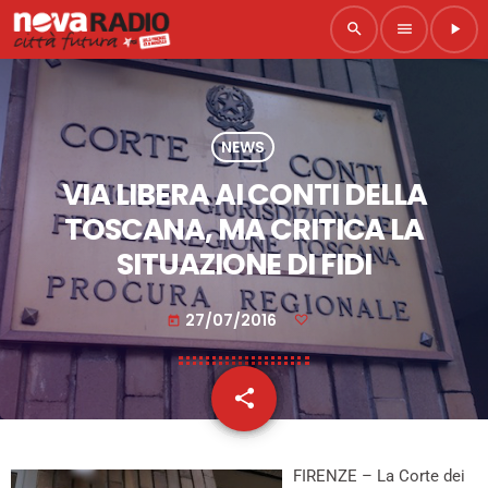
search
menu
play_arrow
NEWS
VIA LIBERA AI CONTI DELLA
TOSCANA, MA CRITICA LA
SITUAZIONE DI FIDI
27/07/2016
today
share
email
FIRENZE – La Corte dei