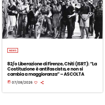
NEWS
82/o Liberazione di Firenze, Chiti (ISRT): “La
Costituzione è antifascista, e non si
cambia a maggioranza” – ASCOLTA
today
07/08/2026