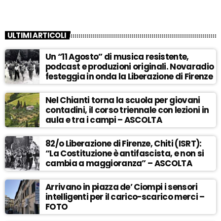
ULTIMI ARTICOLI
Un “11 Agosto” di musica resistente,
podcast e produzioni originali. Novaradio
festeggia in onda la Liberazione di Firenze
Nel Chianti torna la scuola per giovani
contadini, il corso triennale con lezioni in
aula e tra i campi – ASCOLTA
82/o Liberazione di Firenze, Chiti (ISRT):
“La Costituzione è antifascista, e non si
cambia a maggioranza” – ASCOLTA
Arrivano in piazza de’ Ciompi i sensori
intelligenti per il carico-scarico merci –
FOTO