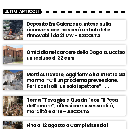
ULTIMI ARTICOLI
Deposito Eni Calenzano, intesa sulla
riconversione: nascerà un hub delle
rinnovabili da 21 Mw – ASCOLTA
Omicidio nel carcere della Dogaia, ucciso
un recluso di 32 anni
Morti sul lavoro, oggi fermo il distretto del
marmo: “C’è un problema prevenzione.
Per i controlli, un solo ispettore” –
ASCOLTA
Torna “Tovaglia a Quadri” con “Il Pesa
dell’amore”, riflessione su sessualità,
moralità e arte – ASCOLTA
Fino al 12 agosto a Campi Bisenzio i