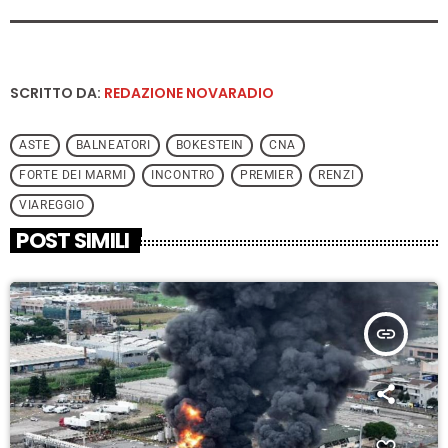
SCRITTO DA:
REDAZIONE NOVARADIO
ASTE
BALNEATORI
BOKESTEIN
CNA
FORTE DEI MARMI
INCONTRO
PREMIER
RENZI
VIAREGGIO
POST SIMILI
insert_link