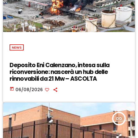
NEWS
Deposito Eni Calenzano, intesa sulla
riconversione: nascerà un hub delle
rinnovabili da 21 Mw – ASCOLTA
today
06/08/2026
insert_link