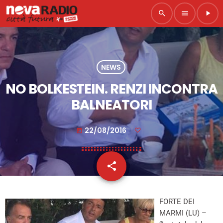
search
menu
play_arrow
NEWS
NO BOLKESTEIN. RENZI INCONTRA
BALNEATORI
22/08/2016
today
share
email
FORTE DEI
MARMI (LU) –