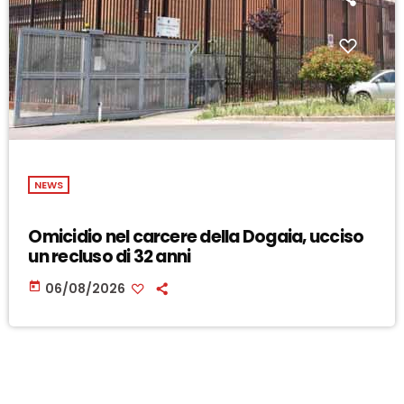
NEWS
Omicidio nel carcere della Dogaia, ucciso
un recluso di 32 anni
today
06/08/2026