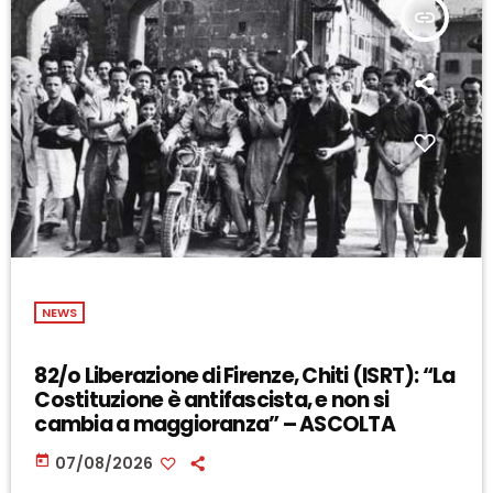
insert_link
NEWS
82/o Liberazione di Firenze, Chiti (ISRT): “La
Costituzione è antifascista, e non si
cambia a maggioranza” – ASCOLTA
today
07/08/2026