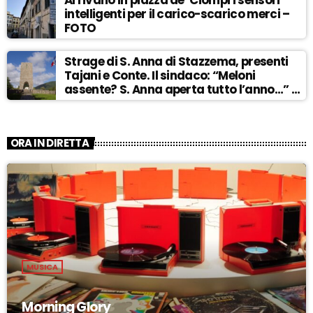
Arrivano in piazza de’ Ciompi i sensori
intelligenti per il carico-scarico merci –
FOTO
Strage di S. Anna di Stazzema, presenti
Tajani e Conte. Il sindaco: “Meloni
assente? S. Anna aperta tutto l’anno…” –
ASCOLTA
ORA IN DIRETTA
MUSICA
Morning Glory