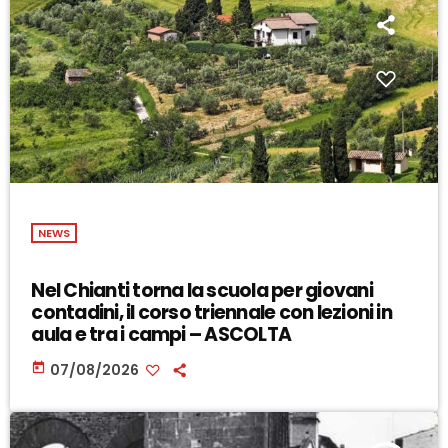
NEWS
Nel Chianti torna la scuola per giovani
contadini, il corso triennale con lezioni in
aula e tra i campi – ASCOLTA
today
07/08/2026