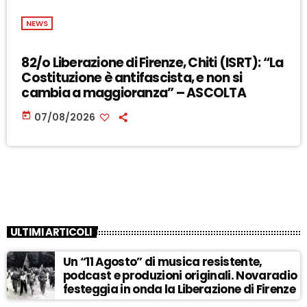
NEWS
82/o Liberazione di Firenze, Chiti (ISRT): “La
Costituzione è antifascista, e non si
cambia a maggioranza” – ASCOLTA
today
07/08/2026
ULTIMI ARTICOLI
Un “11 Agosto” di musica resistente,
podcast e produzioni originali. Novaradio
festeggia in onda la Liberazione di Firenze