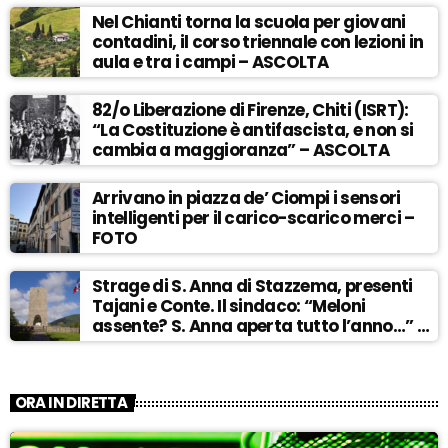
Nel Chianti torna la scuola per giovani
contadini, il corso triennale con lezioni in
aula e tra i campi – ASCOLTA
82/o Liberazione di Firenze, Chiti (ISRT):
“La Costituzione è antifascista, e non si
cambia a maggioranza” – ASCOLTA
Arrivano in piazza de’ Ciompi i sensori
intelligenti per il carico-scarico merci –
FOTO
Strage di S. Anna di Stazzema, presenti
Tajani e Conte. Il sindaco: “Meloni
assente? S. Anna aperta tutto l’anno…” –
ASCOLTA
ORA IN DIRETTA