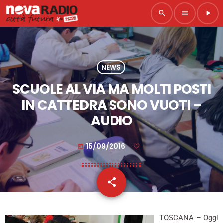
search
menu
play_arrow
NEWS
SCUOLE AL VIA MA MOLTI POSTI
IN CATTEDRA SONO VUOTI –
AUDIO
15/09/2016
today
share
email
TOSCANA – Oggi