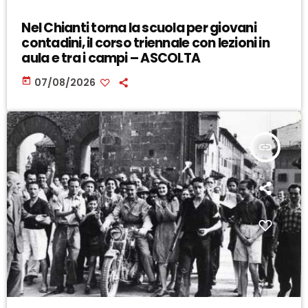
Nel Chianti torna la scuola per giovani
contadini, il corso triennale con lezioni in
aula e tra i campi – ASCOLTA
today
07/08/2026
insert_link