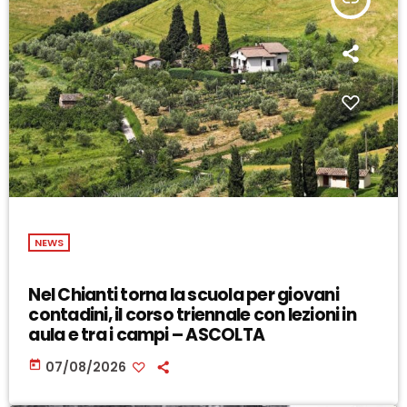
NEWS
Nel Chianti torna la scuola per giovani
contadini, il corso triennale con lezioni in
aula e tra i campi – ASCOLTA
today
07/08/2026