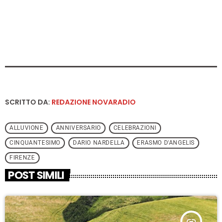
SCRITTO DA:
REDAZIONE NOVARADIO
ALLUVIONE
ANNIVERSARIO
CELEBRAZIONI
CINQUANTESIMO
DARIO NARDELLA
ERASMO D'ANGELIS
FIRENZE
POST SIMILI
insert_link