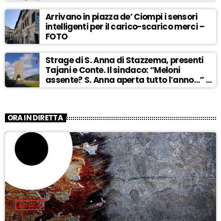
Arrivano in piazza de’ Ciompi i sensori
intelligenti per il carico-scarico merci –
FOTO
Strage di S. Anna di Stazzema, presenti
Tajani e Conte. Il sindaco: “Meloni
assente? S. Anna aperta tutto l’anno…” –
ASCOLTA
ORA IN DIRETTA
MUSICA