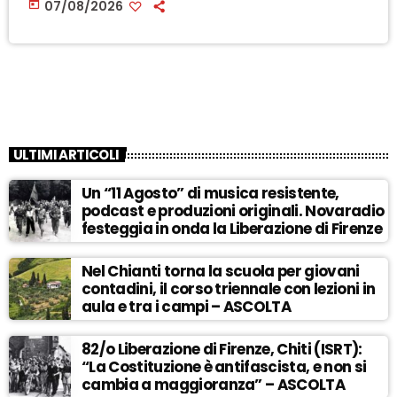
today
07/08/2026
ULTIMI ARTICOLI
Un “11 Agosto” di musica resistente,
podcast e produzioni originali. Novaradio
festeggia in onda la Liberazione di Firenze
Nel Chianti torna la scuola per giovani
contadini, il corso triennale con lezioni in
aula e tra i campi – ASCOLTA
82/o Liberazione di Firenze, Chiti (ISRT):
“La Costituzione è antifascista, e non si
cambia a maggioranza” – ASCOLTA