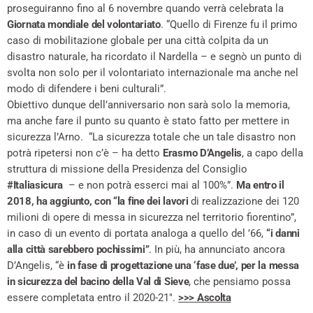
proseguiranno fino al 6 novembre quando verrà celebrata la
Giornata mondiale del volontariato
. “Quello di Firenze fu il primo
caso di mobilitazione globale per una città colpita da un
disastro naturale, ha ricordato il Nardella – e segnò un punto di
svolta non solo per il volontariato internazionale ma anche nel
modo di difendere i beni culturali”.
Obiettivo dunque dell’anniversario non sarà solo la memoria,
ma anche fare il punto su quanto è stato fatto per mettere in
sicurezza l’Arno. “La sicurezza totale che un tale disastro non
potrà ripetersi non c’è – ha detto
Erasmo D’Angelis
, a capo della
struttura di missione della Presidenza del Consiglio
#Italiasicura
– e non potrà esserci mai al 100%”.
Ma entro il
2018, ha aggiunto, con “la fine dei lavori
di realizzazione dei 120
milioni di opere di messa in sicurezza nel territorio fiorentino”,
in caso di un evento di portata analoga a quello del ’66,
“i danni
alla città sarebbero pochissimi”
. In più, ha annunciato ancora
D’Angelis, “è
in fase di progettazione una ‘fase due’, per la messa
in sicurezza del bacino della Val di Sieve
, che pensiamo possa
essere completata entro il 2020-21″.
>>> Ascolta