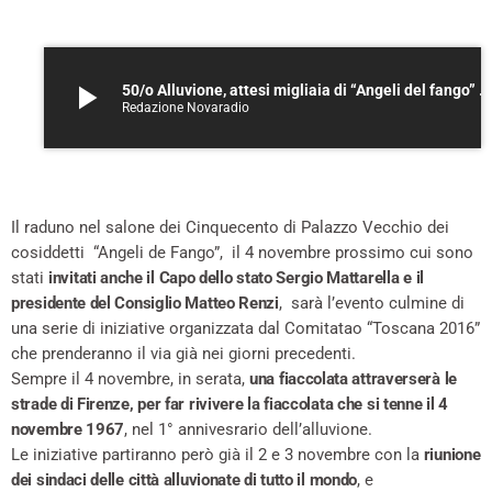
play_arrow
50/o Alluvione, attesi migliaia di “Angeli del fango” – ASCOLTA
Redazione Novaradio
Il raduno nel salone dei Cinquecento di Palazzo Vecchio dei
cosiddetti “Angeli de Fango”, il 4 novembre prossimo cui sono
stati
invitati anche il Capo dello stato Sergio Mattarella e il
presidente del Consiglio Matteo Renzi
, sarà l’evento culmine di
una serie di iniziative organizzata dal Comitatao “Toscana 2016”
che prenderanno il via già nei giorni precedenti.
Sempre il 4 novembre, in serata,
una fiaccolata attraverserà le
strade di Firenze, per far rivivere la fiaccolata che si tenne il 4
novembre 1967
, nel 1° annivesrario dell’alluvione.
Le iniziative partiranno però già il 2 e 3 novembre con la
riunione
dei sindaci delle città alluvionate di tutto il mondo
, e