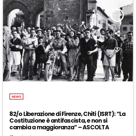
insert_link
NEWS
82/o Liberazione di Firenze, Chiti (ISRT): “La
Costituzione è antifascista, e non si
cambia a maggioranza” – ASCOLTA