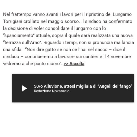
Nel frattempo vanno avanti i lavori per il ripristino del Lungarno
Torrigiani crollato nel maggio scorso. Il sindaco ha confermato
la decisione di voler consolidare il lungarno con lo
“spanciamento” attuale, sopra il quale sarà realizzata una nuova
“terrazza sull’Arno”. Riguardo i tempi, non si pronuncia ma lancia
una sfida: “Non dire gatto se non ce l’hai nel sacco – dice il
sindaco – continueremo a lavorare sui cantieri e il 4 novembre
vedremo a che punto siamo”.
>> Ascolta
play_arrow
50/o Alluvione, attesi migliaia di “Angeli del fango” – ASCOLTA
Redazione Novaradio