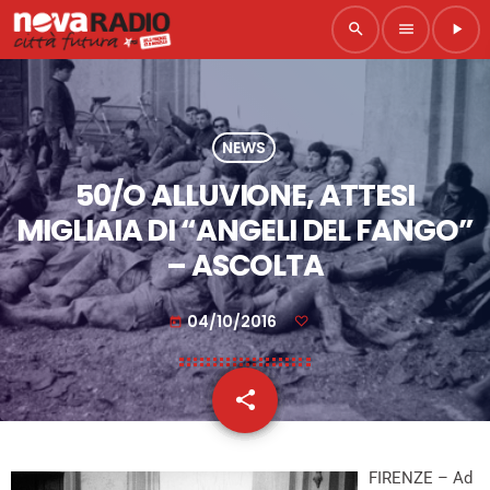
search
menu
play_arrow
NEWS
50/O ALLUVIONE, ATTESI
MIGLIAIA DI “ANGELI DEL FANGO”
– ASCOLTA
04/10/2016
today
share
email
FIRENZE – Ad