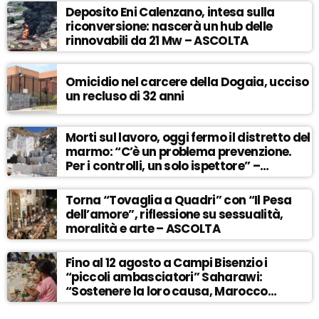
Deposito Eni Calenzano, intesa sulla
riconversione: nascerà un hub delle
rinnovabili da 21 Mw – ASCOLTA
Omicidio nel carcere della Dogaia, ucciso
un recluso di 32 anni
Morti sul lavoro, oggi fermo il distretto del
marmo: “C’è un problema prevenzione.
Per i controlli, un solo ispettore” –
ASCOLTA
Torna “Tovaglia a Quadri” con “Il Pesa
dell’amore”, riflessione su sessualità,
moralità e arte – ASCOLTA
Fino al 12 agosto a Campi Bisenzio i
“piccoli ambasciatori” Saharawi:
“Sostenere la loro causa, Marocco
sempre più invadente” – ASCOLTA