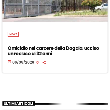
NEWS
Omicidio nel carcere della Dogaia, ucciso
un recluso di 32 anni
today
06/08/2026
ULTIMI ARTICOLI