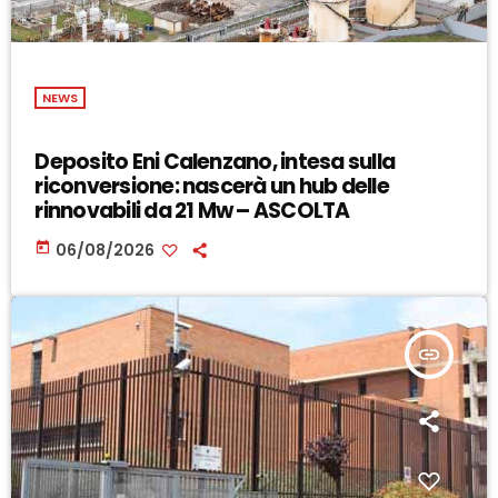
NEWS
Deposito Eni Calenzano, intesa sulla
riconversione: nascerà un hub delle
rinnovabili da 21 Mw – ASCOLTA
today
06/08/2026
insert_link