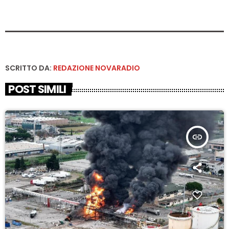
SCRITTO DA:
REDAZIONE NOVARADIO
POST SIMILI
insert_link