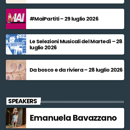
#MaiPartiti – 29 luglio 2026
Le Selezioni Musicali del Martedì – 28
luglio 2026
Da bosco e da riviera – 28 luglio 2026
SPEAKERS
Emanuela Bavazzano