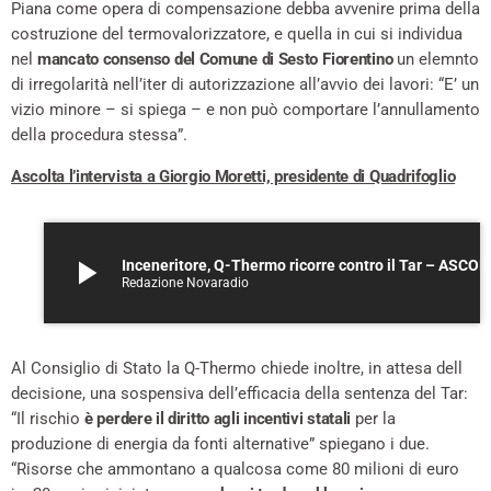
Piana come opera di compensazione debba avvenire prima della
costruzione del termovalorizzatore, e quella in cui si individua
nel
mancato consenso del Comune di Sesto
Fiorentino
un elemnto
di irregolarità nell’iter di autorizzazione all’avvio dei lavori: “E’ un
vizio minore – si spiega – e non può comportare l’annullamento
della procedura stessa”.
Ascolta l’intervista a Giorgio Moretti, presidente di Quadrifoglio
play_arrow
Inceneritore, Q-Thermo rico
Redazione Novaradio
Al Consiglio di Stato la Q-Thermo chiede inoltre, in attesa dell
decisione, una sospensiva dell’efficacia della sentenza del Tar:
“Il rischio
è perdere il diritto agli incentivi statali
per la
produzione di energia da fonti alternative” spiegano i due.
“Risorse che ammontano a qualcosa come 80 milioni di euro