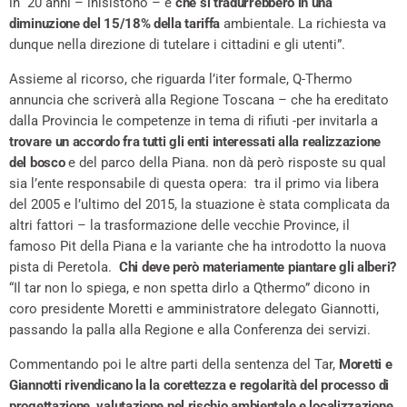
in 20 anni – inisistono – e
che si tradurrebbero in una
diminuzione del 15/18% della tariffa
ambientale. La richiesta va
dunque nella direzione di tutelare i cittadini e gli utenti”.
Assieme al ricorso, che riguarda l’iter formale, Q-Thermo
annuncia che scriverà alla Regione Toscana – che ha ereditato
dalla Provincia le competenze in tema di rifiuti -per invitarla a
trovare un accordo fra tutti gli enti interessati
alla realizzazione
del bosco
e del parco della Piana. non dà però risposte su qual
sia l’ente responsabile di questa opera: tra il primo via libera
del 2005 e l’ultimo del 2015, la stuazione è stata complicata da
altri fattori – la trasformazione delle vecchie Province, il
famoso Pit della Piana e la variante che ha introdotto la nuova
pista di Peretola.
Chi deve però materiamente piantare gli alberi?
“Il tar non lo spiega, e non spetta dirlo a Qthermo” dicono in
coro presidente Moretti e amministratore delegato Giannotti,
passando la palla alla Regione e alla Conferenza dei servizi.
Commentando poi le altre parti della sentenza del Tar,
Moretti e
Giannotti rivendicano la la corettezza e regolarità del processo di
progettazione, valutazione nel rischio ambientale e localizzazione