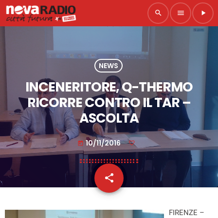
search
menu
play_arrow
NEWS
INCENERITORE, Q-THERMO
RICORRE CONTRO IL TAR –
ASCOLTA
10/11/2016
today
share
email
FIRENZE –