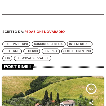
SCRITTO DA:
REDAZIONE NOVARADIO
CASE PASSERINI
CONSIGLIO DI STATO
INCENERITORE
Q-THERMO
RICORSO
SENENZA
SESTO FIORENTINO
TAR
TERMOVALORIZZATORE
POST SIMILI
insert_link