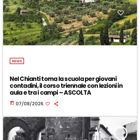
NEWS
Nel Chianti torna la scuola per giovani
contadini, il corso triennale con lezioni in
aula e tra i campi – ASCOLTA
today
07/08/2026
insert_link