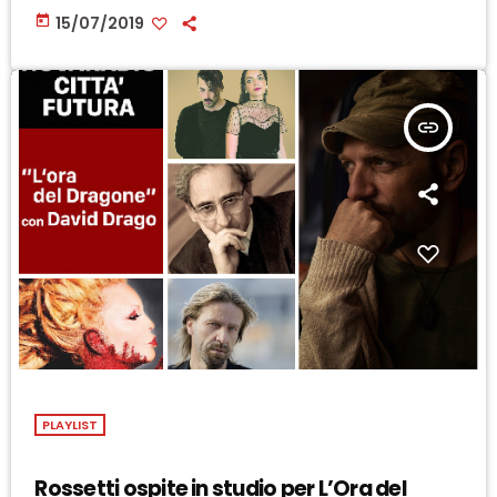
today
15/07/2019
insert_link
PLAYLIST
Rossetti ospite in studio per L’Ora del