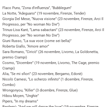
Flaco Punx, “Zona d’influenza”, “Bubblegum”
La Notte, “Adeguarsi” (19 novembre, Firenze, Tender)
Giorgia Del Mese, “Nuova visione” (23 novembre, Firenze, Arci Il
Progresso, per “No woman No Die”)
Trinus-Lisa Kant, “Lama sabactani” (23 novembre, Firenze, Arci Il
Progresso, per “No woman No Die”)
Giuni Russo, “La sua voce (come sei bella)”
Roberta Giallo, “Amore amor”
Sara Romano, “Ciricò” (26 novembre, Livorno, La Goldonetta,
premio Ciampi)
Cosmo, “Dicembre” (19 novembre, Livorno, The Cage, premio
Ciampi)
Alia, “Se mi sfiori” (23 novembre, Bergamo, Edonè)
Nicolò Carnesi, “Lo scherzo infinito” (1 dicembre, Firenze,
Combo)
Wrongonyou, “Killer” (3 dicembre, Firenze, Glue)
Hibou Moyen, “Unghie”
Pipers, “In my dreams”
Bardamù, “And we will dance the love” (19 novembre, Firenze,