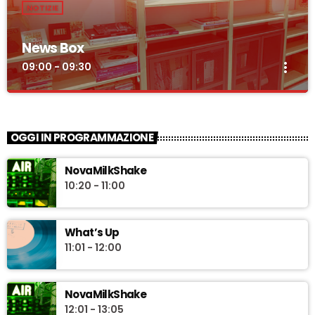
NOTIZIE
News Box
more_vert
09:00 - 09:30
News Box
close
Notizie e approfondimenti sull'attualità a cura della
OGGI IN PROGRAMMAZIONE
redazione giornalistica di Novaradio
"News Box" uno sguardo quotidiano sull'attualità con
NovaMilkShake
approfondimenti e interviste a cura della redazione giornalistica
10:20 - 11:00
di Novaradio. In conduzione Riccardo Pinzauti.
What’s Up
11:01 - 12:00
NovaMilkShake
12:01 - 13:05