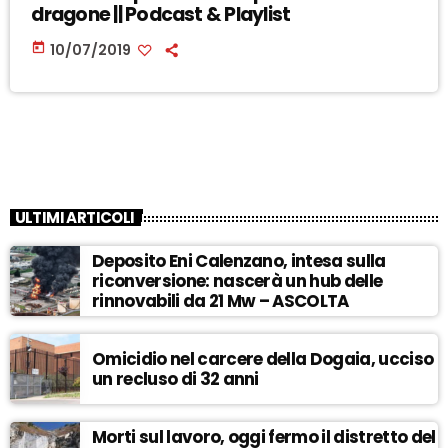
dragone || Podcast & Playlist
today
10/07/2019
ULTIMI ARTICOLI
Deposito Eni Calenzano, intesa sulla
riconversione: nascerà un hub delle
rinnovabili da 21 Mw – ASCOLTA
Omicidio nel carcere della Dogaia, ucciso
un recluso di 32 anni
Morti sul lavoro, oggi fermo il distretto del