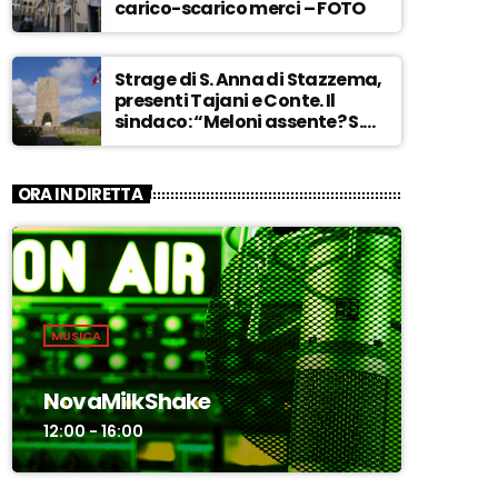
carico-scarico merci – FOTO
Strage di S. Anna di Stazzema,
presenti Tajani e Conte. Il
sindaco: “Meloni assente? S.
Anna aperta tutto l’anno…” –
ASCOLTA
ORA IN DIRETTA
MUSICA
NovaMilkShake
12:00 - 16:00