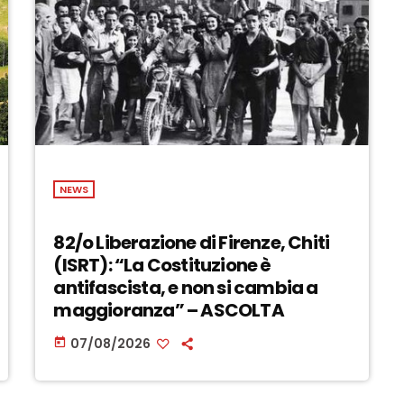
NEWS
82/o Liberazione di Firenze, Chiti
(ISRT): “La Costituzione è
antifascista, e non si cambia a
maggioranza” – ASCOLTA
07/08/2026
today