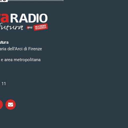
utura
ia dell’Arci di Firenze
 e area metropolitana
i 11