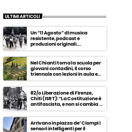
ULTIMI ARTICOLI
Un “11 Agosto” di musica
resistente, podcast e
produzioni originali.
Novaradio festeggia in onda
la Liberazione di Firenze
Nel Chianti torna la scuola per
giovani contadini, il corso
triennale con lezioni in aula e
tra i campi – ASCOLTA
82/o Liberazione di Firenze,
Chiti (ISRT): “La Costituzione è
antifascista, e non si cambia a
maggioranza” – ASCOLTA
Arrivano in piazza de’ Ciompi i
sensori intelligenti per il