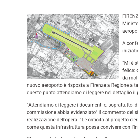
FIRENZ
Ministe
aeropor
A confe
iniziat
“Mi è s
felice:
da molt
nuovo aeroporto è risposta a Firenze a Regione a tan
questo punto attendiamo di leggere nel dettaglio il
“Attendiamo di leggere i documenti e, soprattutto, di
commissione abbia evidenziato” il commento del sin
realizzazione dell’opera. “Le criticità al progetto 
come questa infrastruttura possa convivere con l’ince