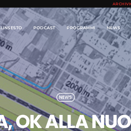
ARCHIV
ALINSESTO
PODCAST
PROGRAMMI
NEWS
NEWS
A, OK ALLA NUO