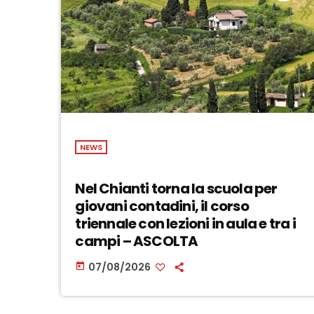
NEWS
Nel Chianti torna la scuola per
giovani contadini, il corso
triennale con lezioni in aula e tra i
campi – ASCOLTA
07/08/2026
today