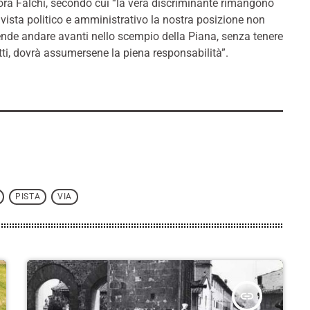
ra Falchi, secondo cui “la vera discriminante rimangono
i vista politico e amministrativo la nostra posizione non
nde andare avanti nello scempio della Piana, senza tenere
fatti, dovrà assumersene la piena responsabilità”.
PISTA
VIA
insert_link