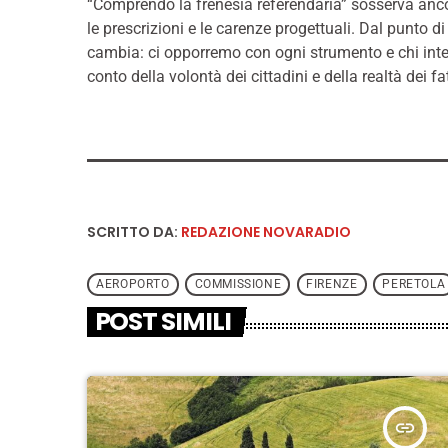
“Comprendo la frenesia referendaria” sosserva anco
le prescrizioni e le carenze progettuali. Dal punto d
cambia: ci opporremo con ogni strumento e chi inte
conto della volontà dei cittadini e della realtà dei 
SCRITTO DA:
REDAZIONE NOVARADIO
AEROPORTO
COMMISSIONE
FIRENZE
PERETOLA
POST SIMILI
insert_link