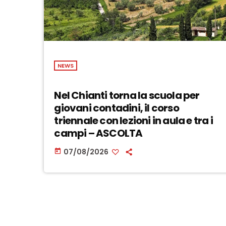
NEWS
Nel Chianti torna la scuola per
giovani contadini, il corso
triennale con lezioni in aula e tra i
campi – ASCOLTA
07/08/2026
today