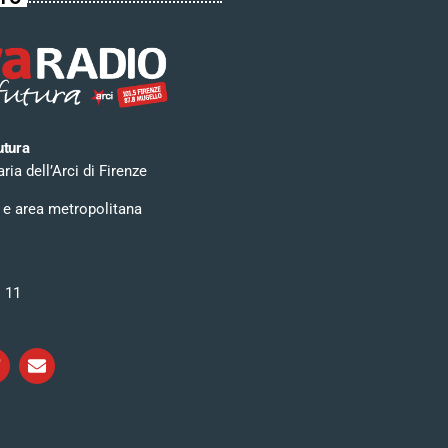
utura
ia dell’Arci di Firenze
 e area metropolitana
i 11