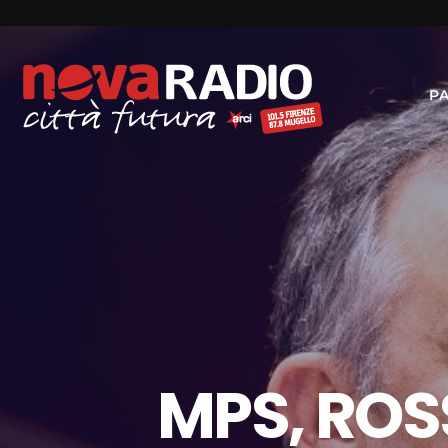
P
MPS, ROS