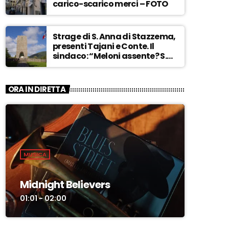
carico-scarico merci – FOTO
Strage di S. Anna di Stazzema,
presenti Tajani e Conte. Il
sindaco: “Meloni assente? S.
Anna aperta tutto l’anno…” –
ASCOLTA
ORA IN DIRETTA
MUSICA
Midnight Believers
01:01 - 02:00