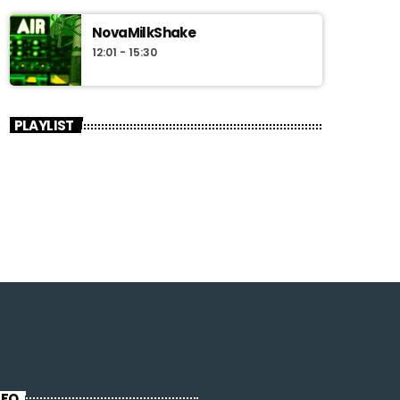
NovaMilkShake
12:01 - 15:30
PLAYLIST
NFO