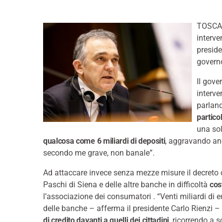
TOSCAN
interve
preside
governo
Il gove
interve
parland
partico
una sol
qualcosa come 6 miliardi di depositi
, aggravando anc
secondo me grave, non banale”.
Ad attaccare invece senza mezze misure il decreto 
Paschi di Siena e delle altre banche in difficoltà
cos
l’associazione dei consumatori . “Venti miliardi di eu
delle banche – afferma il presidente Carlo Rienzi 
di credito davanti a quelli dei cittadini
, ricorrendo a s