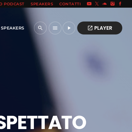
IO PODCAST
SPEAKERS
CONTATTI
PLAYER
open_in_new
search
menu
play_arrow
SPEAKERS
ASPETTATO