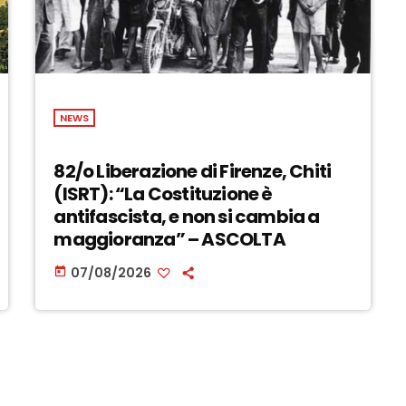
NEWS
82/o Liberazione di Firenze, Chiti
(ISRT): “La Costituzione è
antifascista, e non si cambia a
maggioranza” – ASCOLTA
07/08/2026
today