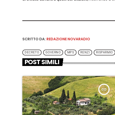
SCRITTO DA:
REDAZIONE NOVARADIO
DECRETO
GOVERNO
MPS
RENZI
RISPARMIO
POST SIMILI
insert_link