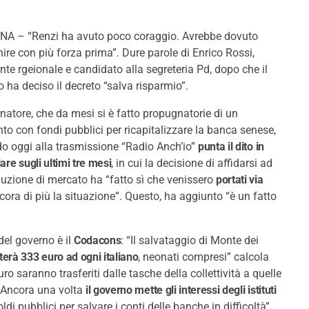
A – “Renzi ha avuto poco coraggio. Avrebbe dovuto
nire con più forza prima”. Dure parole di Enrico Rossi,
nte rgeionale e candidato alla segreteria Pd, dopo che il
 ha deciso il decreto “salva risparmio”.
rnatore, che da mesi si è fatto propugnatorie di un
nto con fondi pubblici per ricapitalizzare la banca senese,
o oggi alla trasmissione “Radio Anch’io”
punta il dito in
lare sugli ultimi tre mesi
, in cui la decisione di affidarsi ad
uzione di mercato ha “fatto sì che venissero
portati via
ora di più la situazione”. Questo, ha aggiunto “è un fatto
del governo è il
Codacons
: “Il salvataggio di Monte dei
terà 333 euro ad ogni italiano
, neonati compresi” calcola
ro saranno trasferiti dalle tasche della collettività a quelle
– Ancora una volta
il governo mette gli interessi degli istituti
oldi pubblici per salvare i conti delle banche in difficoltà”.