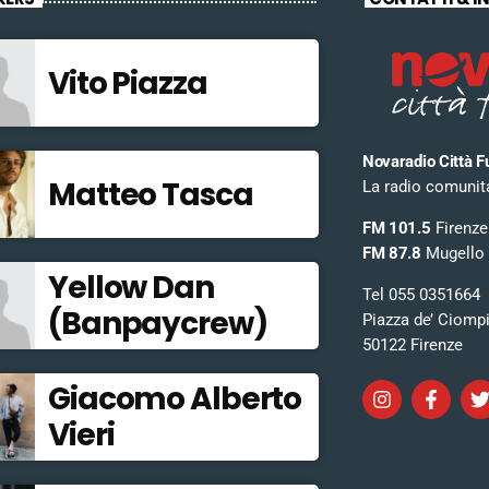
Vito Piazza
Novaradio Città F
Matteo Tasca
La radio comunitar
FM 101.5
Firenze
FM 87.8
Mugello
Yellow Dan
Tel 055 0351664
(Banpaycrew)
Piazza de’ Ciomp
50122 Firenze
Giacomo Alberto
Vieri