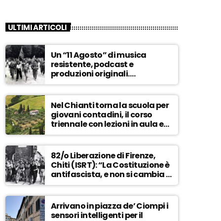
ULTIMI ARTICOLI
Un “11 Agosto” di musica
resistente, podcast e
produzioni originali.
Novaradio festeggia in onda
la Liberazione di Firenze
Nel Chianti torna la scuola per
giovani contadini, il corso
triennale con lezioni in aula e
tra i campi – ASCOLTA
82/o Liberazione di Firenze,
Chiti (ISRT): “La Costituzione è
antifascista, e non si cambia a
maggioranza” – ASCOLTA
Arrivano in piazza de’ Ciompi i
sensori intelligenti per il