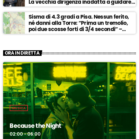
La vecchia dirigenza inadatta a guidare
la svolta” – ASCOLTA
Sisma di 4.3 gradi a Pisa. Nessun ferito,
né danni alla Torre: “Prima un tremolio,
poi due scosse forti di 3/4 secondi” –
ASCOLTA
ORA IN DIRETTA
MUSICA
Because the Night
02:00 - 06:00