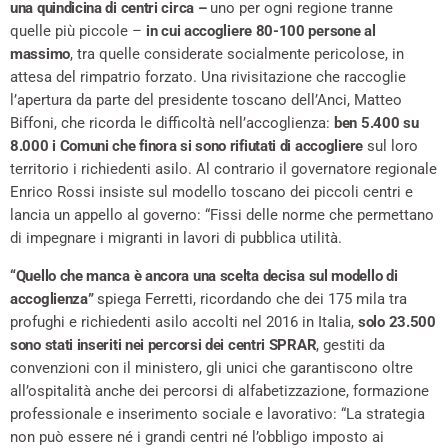
una quindicina di centri circa –
uno per ogni regione tranne
quelle più piccole –
in cui accogliere 80-100 persone al
massimo
, tra quelle considerate socialmente pericolose, in
attesa del rimpatrio forzato. Una rivisitazione che raccoglie
l’apertura da parte del presidente toscano dell’Anci, Matteo
Biffoni, che ricorda le difficoltà nell’accoglienza:
ben 5.400 su
8.000 i Comuni che finora si sono rifiutati di accogliere
sul loro
territorio i richiedenti asilo. Al contrario il governatore regionale
Enrico Rossi insiste sul modello toscano dei piccoli centri e
lancia un appello al governo: “Fissi delle norme che permettano
di impegnare i migranti in lavori di pubblica utilità.
“Quello che manca è ancora una scelta decisa sul modello di
accoglienza”
spiega Ferretti, ricordando che dei 175 mila tra
profughi e richiedenti asilo accolti nel 2016 in Italia,
solo 23.500
sono stati inseriti nei percorsi dei centri SPRAR
, gestiti da
convenzioni con il ministero, gli unici che garantiscono oltre
all’ospitalità anche dei percorsi di alfabetizzazione, formazione
professionale e inserimento sociale e lavorativo: “La strategia
non può essere né i grandi centri né l’obbligo imposto ai