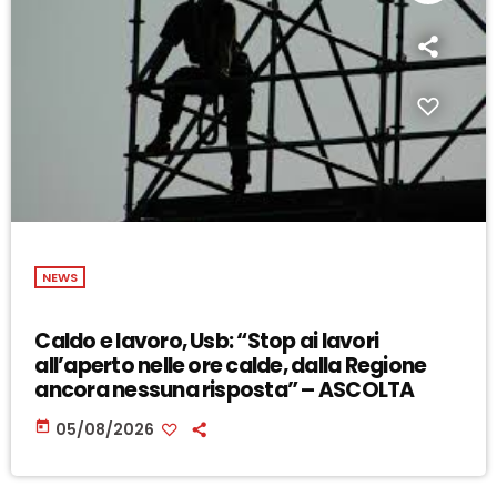
NEWS
Caldo e lavoro, Usb: “Stop ai lavori
all’aperto nelle ore calde, dalla Regione
ancora nessuna risposta” – ASCOLTA
today
05/08/2026