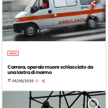
NEWS
Carrara, operaio muore schiacciato da
una lastra di marmo
today
05/08/2026
insert_link