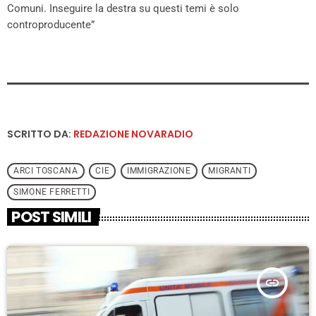
Comuni. Inseguire la destra su questi temi è solo
controproducente”
SCRITTO DA:
REDAZIONE NOVARADIO
ARCI TOSCANA
CIE
IMMIGRAZIONE
MIGRANTI
SIMONE FERRETTI
POST SIMILI
insert_link