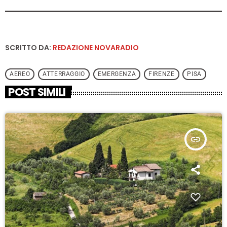
SCRITTO DA:
REDAZIONE NOVARADIO
AEREO
ATTERRAGGIO
EMERGENZA
FIRENZE
PISA
POST SIMILI
insert_link