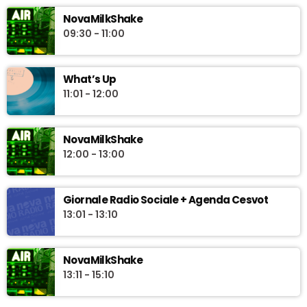
"News Box" uno sguardo quotidiano sull'attualità con
NovaMilkShake
approfondimenti e interviste a cura della redazione giornalistica
09:30 - 11:00
di Novaradio. In conduzione Riccardo Pinzauti.
What’s Up
11:01 - 12:00
NovaMilkShake
12:00 - 13:00
Giornale Radio Sociale + Agenda Cesvot
13:01 - 13:10
NovaMilkShake
13:11 - 15:10