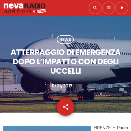
search
menu
play_arrow
NEWS
ATTERRAGGIO DI EMERGENZA
DOPO L’IMPATTO CON DEGLI
UCCELLI
11/01/2017
today
share
email
FIRENZE – Paura