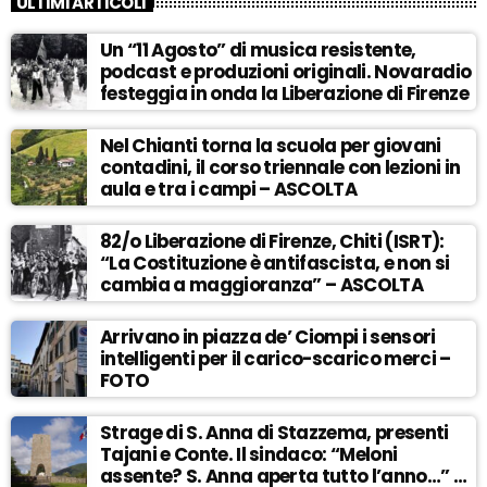
ULTIMI ARTICOLI
Un “11 Agosto” di musica resistente,
podcast e produzioni originali. Novaradio
festeggia in onda la Liberazione di Firenze
Nel Chianti torna la scuola per giovani
contadini, il corso triennale con lezioni in
aula e tra i campi – ASCOLTA
82/o Liberazione di Firenze, Chiti (ISRT):
“La Costituzione è antifascista, e non si
cambia a maggioranza” – ASCOLTA
Arrivano in piazza de’ Ciompi i sensori
intelligenti per il carico-scarico merci –
FOTO
Strage di S. Anna di Stazzema, presenti
Tajani e Conte. Il sindaco: “Meloni
assente? S. Anna aperta tutto l’anno…” –