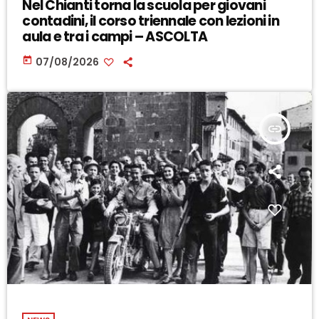
Nel Chianti torna la scuola per giovani
contadini, il corso triennale con lezioni in
aula e tra i campi – ASCOLTA
today
07/08/2026
insert_link