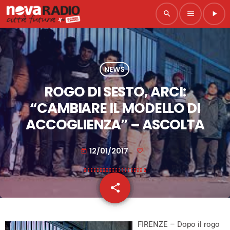
search
menu
play_arrow
NEWS
ROGO DI SESTO, ARCI:
“CAMBIARE IL MODELLO DI
ACCOGLIENZA” – ASCOLTA
12/01/2017
today
share
email
FIRENZE – Dopo il rogo