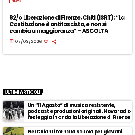
NEWS
82/o Liberazione di Firenze, Chiti (ISRT): “La
Costituzione è antifascista, e non si
cambia a maggioranza” – ASCOLTA
today
07/08/2026
ULTIMI ARTICOLI
Un “11 Agosto” di musica resistente,
podcast e produzioni originali. Novaradio
festeggia in onda la Liberazione di Firenze
Nel Chianti torna la scuola per giovani