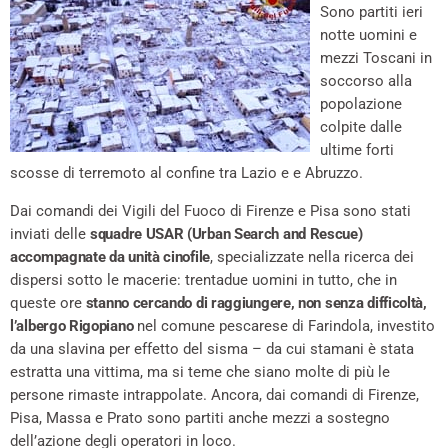
Sono partiti ieri
notte uomini e
mezzi Toscani in
soccorso alla
popolazione
colpite dalle
ultime forti
scosse di terremoto al confine tra Lazio e e Abruzzo.
Dai comandi dei Vigili del Fuoco di Firenze e Pisa sono stati
inviati delle
squadre USAR (Urban Search and Rescue)
accompagnate da unità cinofile
, specializzate nella ricerca dei
dispersi sotto le macerie: trentadue uomini in tutto, che in
queste ore
stanno cercando di raggiungere, non senza difficoltà,
l’albergo Rigopiano
nel comune pescarese di Farindola, investito
da una slavina per effetto del sisma – da cui stamani è stata
estratta una vittima, ma si teme che siano molte di più le
persone rimaste intrappolate. Ancora, dai comandi di Firenze,
Pisa, Massa e Prato sono partiti anche mezzi a sostegno
dell’azione degli operatori in loco.