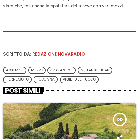
sismiche, ma anche la spalatura della neve con vari mezzi.
SCRITTO DA:
REDAZIONE NOVARADIO
ABRUZZO
MEZZI
SPALANEVE
SQUADRE USAR
TERREMOTO
TOSCANA
VIGILI DEL FUOCO
POST SIMILI
insert_link