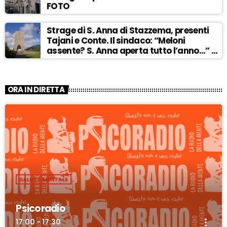
FOTO
Strage di S. Anna di Stazzema, presenti
Tajani e Conte. Il sindaco: “Meloni
assente? S. Anna aperta tutto l’anno…” –
ASCOLTA
ORA IN DIRETTA
SALUTE MENTALE
Psicoradio
more_vert
17:00 - 17:30