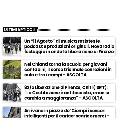
ULTIMI ARTICOLI
Un “11 Agosto” di musica resistente,
podcast e produzioni originali. Novaradio
festeggia in onda la Liberazione di Firenze
Nel Chianti torna la scuola per giovani
contadini, il corso triennale con lezioni in
aula e tra i campi – ASCOLTA
82/o Liberazione di Firenze, Chiti (ISRT):
“La Costituzione è antifascista, e non si
cambia a maggioranza” – ASCOLTA
Arrivano in piazza de’ Ciompi i sensori
intelligenti per il carico-scarico merci –