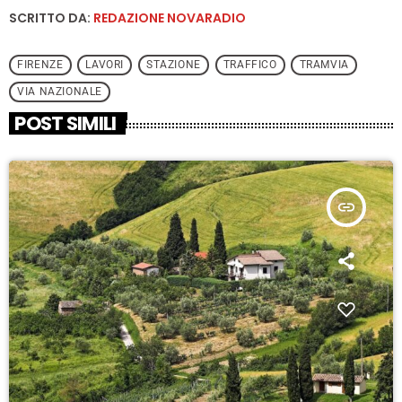
SCRITTO DA:
REDAZIONE NOVARADIO
FIRENZE
LAVORI
STAZIONE
TRAFFICO
TRAMVIA
VIA NAZIONALE
POST SIMILI
insert_link