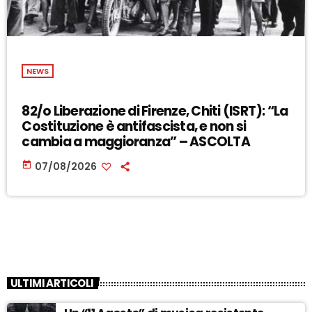
NEWS
82/o Liberazione di Firenze, Chiti (ISRT): “La
Costituzione è antifascista, e non si
cambia a maggioranza” – ASCOLTA
today
07/08/2026
ULTIMI ARTICOLI