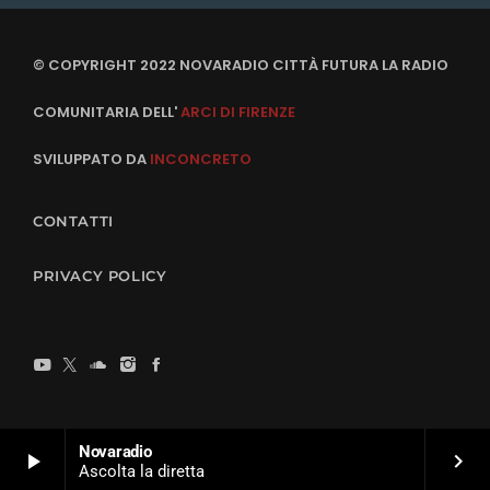
© COPYRIGHT 2022 NOVARADIO CITTÀ FUTURA LA RADIO
COMUNITARIA DELL'
ARCI DI FIRENZE
SVILUPPATO DA
INCONCRETO
CONTATTI
PRIVACY POLICY
Novaradio
play_arrow
keyboard_arrow_right
Ascolta la diretta