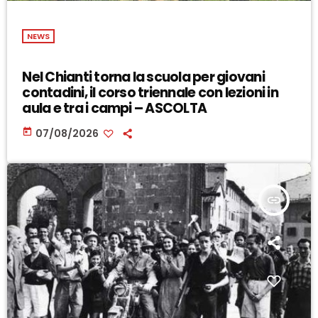
NEWS
Nel Chianti torna la scuola per giovani
contadini, il corso triennale con lezioni in
aula e tra i campi – ASCOLTA
today
07/08/2026
insert_link