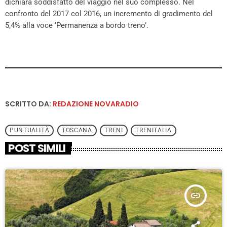
dichiara soddisfatto del viaggio nel suo complesso. Nel
confronto del 2017 col 2016, un incremento di gradimento del
5,4% alla voce ‘Permanenza a bordo treno’.
SCRITTO DA:
REDAZIONE NOVARADIO
PUNTUALITÀ
TOSCANA
TRENI
TRENITALIA
POST SIMILI
insert_link