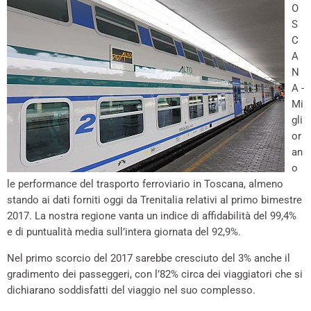
O
S
C
A
N
A -
Mi
gli
or
an
o
le performance del trasporto ferroviario in Toscana, almeno
stando ai dati forniti oggi da Trenitalia relativi al primo bimestre
2017. La nostra regione vanta un indice di affidabilità del 99,4%
e di puntualità media sull’intera giornata del 92,9%.
Nel primo scorcio del 2017 sarebbe cresciuto del 3% anche il
gradimento dei passeggeri, con l’82% circa dei viaggiatori che si
dichiarano soddisfatti del viaggio nel suo complesso.