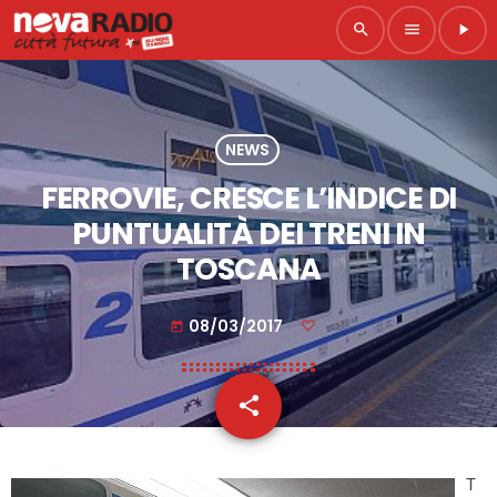
search
menu
play_arrow
NEWS
FERROVIE, CRESCE L’INDICE DI
PUNTUALITÀ DEI TRENI IN
TOSCANA
08/03/2017
today
share
email
T