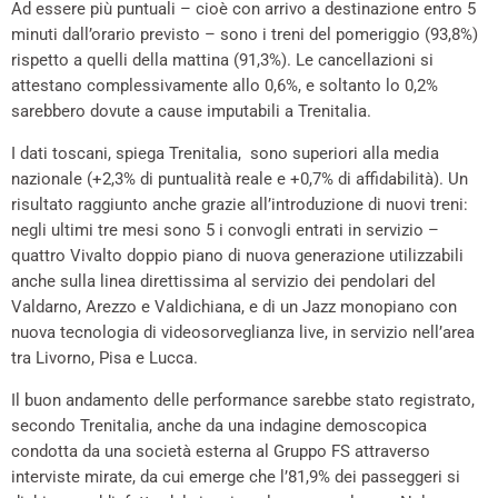
Ad essere più puntuali – cioè con arrivo a destinazione entro 5
minuti dall’orario previsto – sono i treni del pomeriggio (93,8%)
rispetto a quelli della mattina (91,3%). Le cancellazioni si
attestano complessivamente allo 0,6%, e soltanto lo 0,2%
sarebbero dovute a cause imputabili a Trenitalia.
I dati toscani, spiega Trenitalia, sono superiori alla media
nazionale (+2,3% di puntualità reale e +0,7% di affidabilità). Un
risultato raggiunto anche grazie all’introduzione di nuovi treni:
negli ultimi tre mesi sono 5 i convogli entrati in servizio –
quattro Vivalto doppio piano di nuova generazione utilizzabili
anche sulla linea direttissima al servizio dei pendolari del
Valdarno, Arezzo e Valdichiana, e di un Jazz monopiano con
nuova tecnologia di videosorveglianza live, in servizio nell’area
tra Livorno, Pisa e Lucca.
Il buon andamento delle performance sarebbe stato registrato,
secondo Trenitalia, anche da una indagine demoscopica
condotta da una società esterna al Gruppo FS attraverso
interviste mirate, da cui emerge che l’81,9% dei passeggeri si