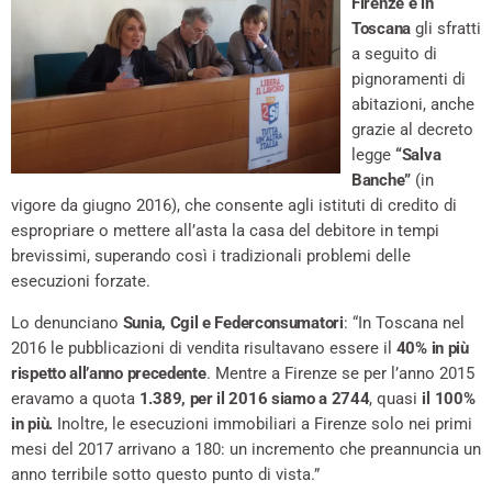
Firenze e in
Toscana
gli sfratti
a seguito di
pignoramenti di
abitazioni, anche
grazie al decreto
legge
“Salva
Banche”
(in
vigore da giugno 2016), che consente agli istituti di credito di
espropriare o mettere all’asta la casa del debitore in tempi
brevissimi, superando così i tradizionali problemi delle
esecuzioni forzate.
Lo denunciano
Sunia, Cgil e Federconsumatori
: “In Toscana nel
2016 le pubblicazioni di vendita risultavano essere il
40% in più
rispetto all’anno precedente
. Mentre a Firenze se per l’anno 2015
eravamo a quota
1.389, per il 2016 siamo a 2744
, quasi
il 100%
in più.
Inoltre, le esecuzioni immobiliari a Firenze solo nei primi
mesi del 2017 arrivano a 180: un incremento che preannuncia un
anno terribile sotto questo punto di vista.”