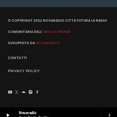
© COPYRIGHT 2022 NOVARADIO CITTÀ FUTURA LA RADIO
COMUNITARIA DELL'
ARCI DI FIRENZE
SVILUPPATO DA
INCONCRETO
CONTATTI
PRIVACY POLICY
Novaradio
play_arrow
keyboard_arrow_right