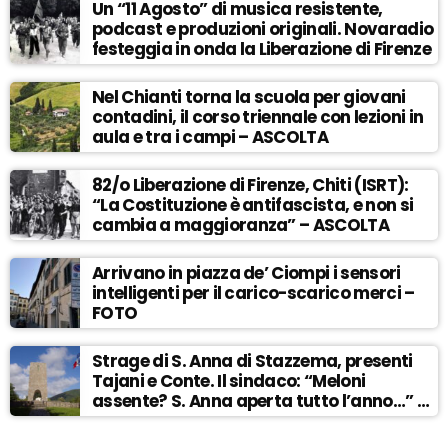
Un “11 Agosto” di musica resistente,
podcast e produzioni originali. Novaradio
festeggia in onda la Liberazione di Firenze
Nel Chianti torna la scuola per giovani
contadini, il corso triennale con lezioni in
aula e tra i campi – ASCOLTA
82/o Liberazione di Firenze, Chiti (ISRT):
“La Costituzione è antifascista, e non si
cambia a maggioranza” – ASCOLTA
Arrivano in piazza de’ Ciompi i sensori
intelligenti per il carico-scarico merci –
FOTO
Strage di S. Anna di Stazzema, presenti
Tajani e Conte. Il sindaco: “Meloni
assente? S. Anna aperta tutto l’anno…” –
ASCOLTA