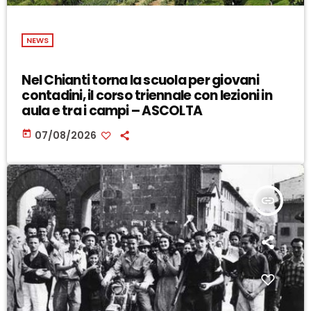
NEWS
Nel Chianti torna la scuola per giovani
contadini, il corso triennale con lezioni in
aula e tra i campi – ASCOLTA
today
07/08/2026
insert_link