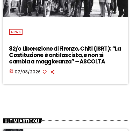
NEWS
82/o Liberazione di Firenze, Chiti (ISRT): “La
Costituzione è antifascista, e non si
cambia a maggioranza” – ASCOLTA
today
07/08/2026
ULTIMI ARTICOLI