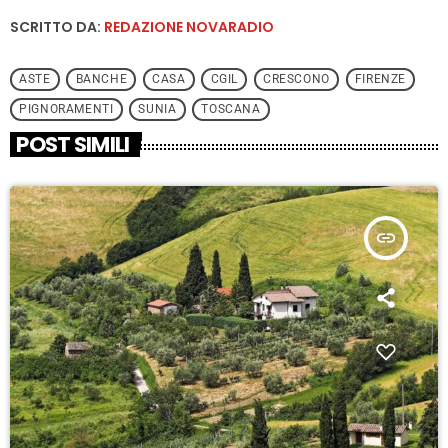
SCRITTO DA:
REDAZIONE NOVARADIO
ASTE
BANCHE
CASA
CGIL
CRESCONO
FIRENZE
PIGNORAMENTI
SUNIA
TOSCANA
POST SIMILI
insert_link