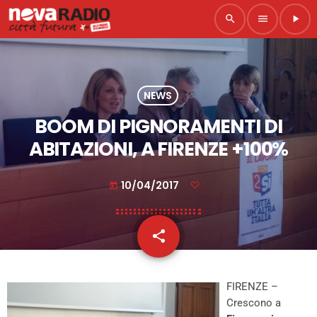
search
menu
play_arrow
NEWS
BOOM DI PIGNORAMENTI DI
ABITAZIONI, A FIRENZE +100%
10/04/2017
today
share
email
FIRENZE –
Crescono a