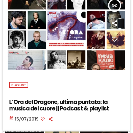
insert_link
PLAYLIST
L’Ora del Dragone, ultima puntata: la
musica del cuore || Podcast & playlist
today
15/07/2019