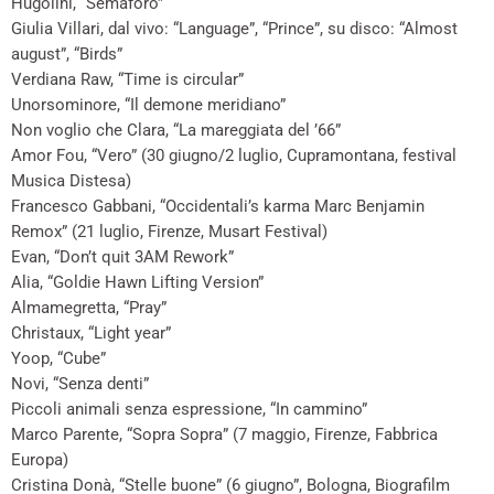
Hugolini, “Semaforo”
Giulia Villari, dal vivo: “Language”, “Prince”, su disco: “Almost
august”, “Birds”
Verdiana Raw, “Time is circular”
Unorsominore, “Il demone meridiano”
Non voglio che Clara, “La mareggiata del ’66”
Amor Fou, “Vero” (30 giugno/2 luglio, Cupramontana, festival
Musica Distesa)
Francesco Gabbani, “Occidentali’s karma Marc Benjamin
Remox” (21 luglio, Firenze, Musart Festival)
Evan, “Don’t quit 3AM Rework”
Alia, “Goldie Hawn Lifting Version”
Almamegretta, “Pray”
Christaux, “Light year”
Yoop, “Cube”
Novi, “Senza denti”
Piccoli animali senza espressione, “In cammino”
Marco Parente, “Sopra Sopra” (7 maggio, Firenze, Fabbrica
Europa)
Cristina Donà, “Stelle buone” (6 giugno”, Bologna, Biografilm