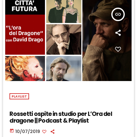
insert_link
PLAYLIST
Rossetti ospite in studio per L’Ora del
dragone || Podcast & Playlist
today
10/07/2019