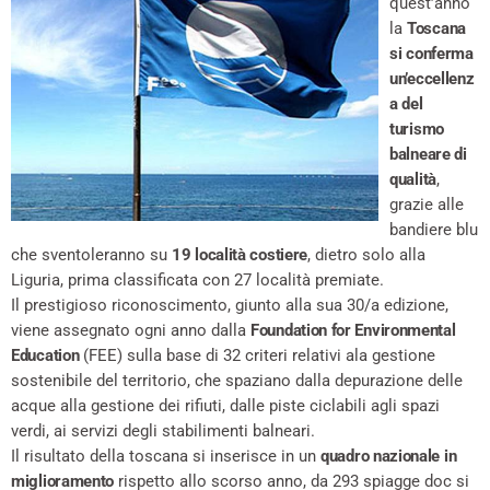
quest’anno
la
Toscana
si conferma
un’eccellenz
a del
turismo
balneare di
qualità
,
grazie alle
bandiere blu
che sventoleranno su
19 località costiere
, dietro solo alla
Liguria, prima classificata con 27 località premiate.
Il prestigioso riconoscimento, giunto alla sua 30/a edizione,
viene assegnato ogni anno dalla
Foundation for Environmental
Education
(FEE) sulla base di 32 criteri relativi ala gestione
sostenibile del territorio, che spaziano dalla depurazione delle
acque alla gestione dei rifiuti, dalle piste ciclabili agli spazi
verdi, ai servizi degli stabilimenti balneari.
Il risultato della toscana si inserisce in un
quadro nazionale in
miglioramento
rispetto allo scorso anno, da 293 spiagge doc si