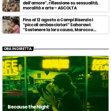
dell’amore”, riflessione su sessualità,
moralità e arte – ASCOLTA
Fino al 12 agosto a Campi Bisenzio i
“piccoli ambasciatori” Saharawi:
“Sostenere la loro causa, Marocco
sempre più invadente” – ASCOLTA
ORA IN DIRETTA
MUSICA
Because the Night