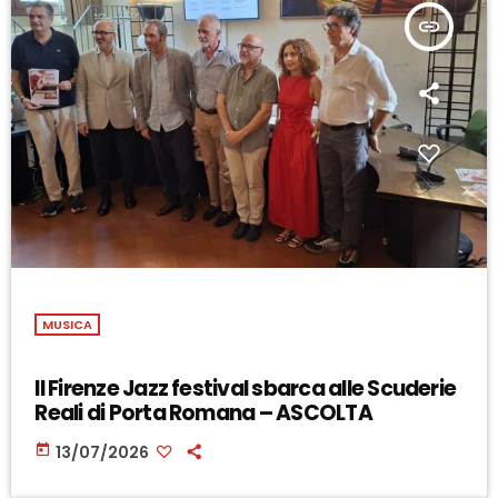
insert_link
MUSICA
Il Firenze Jazz festival sbarca alle Scuderie
Reali di Porta Romana – ASCOLTA
today
13/07/2026