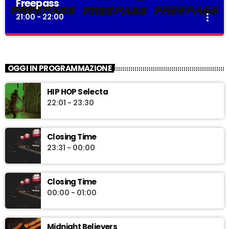
Freepass
more_vert
21:00 - 22:00
Freepass
close
Itinerari musicali notturni tra easy listening and rock
OGGI IN PROGRAMMAZIONE
revolution
“Freepass”, è la trasmissione musicale a cura di Simone
HIP HOP Selecta
Degl’Innocenti, speaker e dj dalla lunga esperienza radiofonica.
22:01 - 23:30
Ogni venerdì alla scoperta di itinerari musicali notturni, tra easy
listening and rock revolution.
Closing Time
23:31 - 00:00
Closing Time
00:00 - 01:00
Midnight Believers