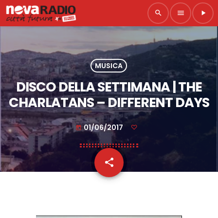
search
menu
play_arrow
MUSICA
DISCO DELLA SETTIMANA | THE
CHARLATANS – DIFFERENT DAYS
01/06/2017
today
share
email