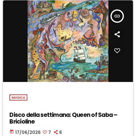
insert_link
MUSICA
Disco della settimana: Queen of Saba –
Bricioline
today
17/06/2026
7
6