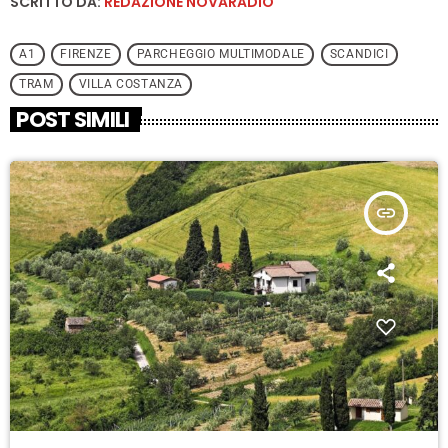
SCRITTO DA:
REDAZIONE NOVARADIO
A1
FIRENZE
PARCHEGGIO MULTIMODALE
SCANDICI
TRAM
VILLA COSTANZA
POST SIMILI
insert_link