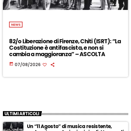
NEWS
82/o Liberazione di Firenze, Chiti (ISRT): “La
Costituzione è antifascista, e non si
cambia a maggioranza” – ASCOLTA
today
07/08/2026
ULTIMI ARTICOLI
Un “11 Agosto” di musica resistente,