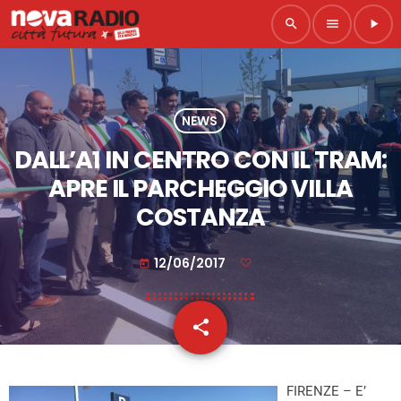
search
menu
play_arrow
NEWS
DALL’A1 IN CENTRO CON IL TRAM:
APRE IL PARCHEGGIO VILLA
COSTANZA
12/06/2017
today
share
email
FIRENZE – E’