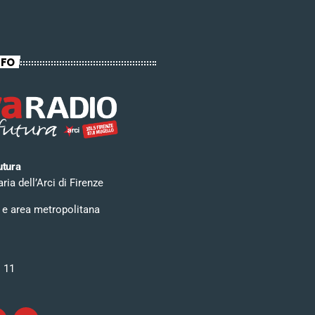
NFO
utura
ia dell’Arci di Firenze
 e area metropolitana
i 11