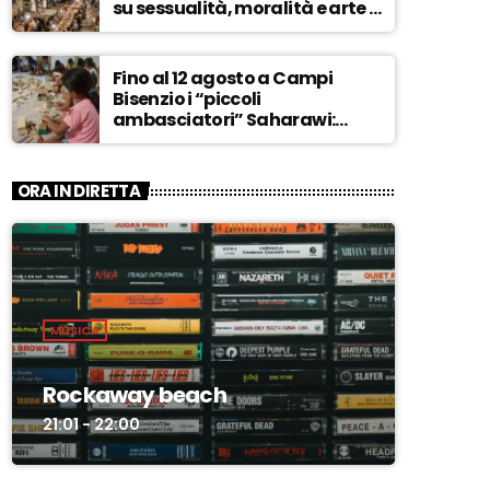
su sessualità, moralità e arte –
ASCOLTA
Fino al 12 agosto a Campi
Bisenzio i “piccoli
ambasciatori” Saharawi:
“Sostenere la loro causa,
Marocco sempre più
invadente” – ASCOLTA
ORA IN DIRETTA
MUSICA
Rockaway beach
21:01 - 22:00