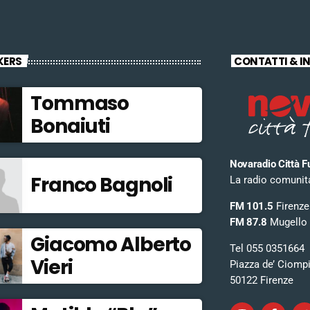
KERS
CONTATTI & I
Tommaso
Bonaiuti
Novaradio Città F
Franco Bagnoli
La radio comunitar
FM 101.5
Firenze
FM 87.8
Mugello
Giacomo Alberto
Tel 055 0351664
Vieri
Piazza de’ Ciomp
50122 Firenze