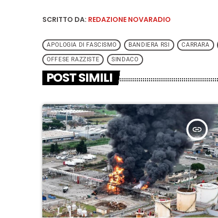
SCRITTO DA:
REDAZIONE NOVARADIO
APOLOGIA DI FASCISMO
BANDIERA RSI
CARRARA
OFFESE RAZZISTE
SINDACO
POST SIMILI
insert_link