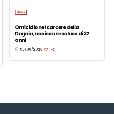
NEWS
Omicidio nel carcere della
Dogaia, ucciso un recluso di 32
anni
06/08/2026
today