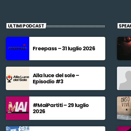
ULTIMI PODCAST
SPEA
Freepass – 31 luglio 2026
Alla luce del sole –
Episodio #3
#MaiPartiti – 29 luglio
2026