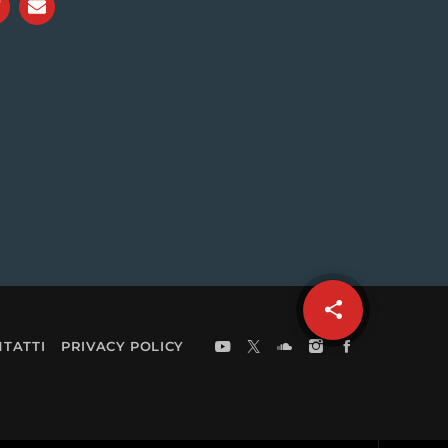
share
email
TATTI
PRIVACY POLICY