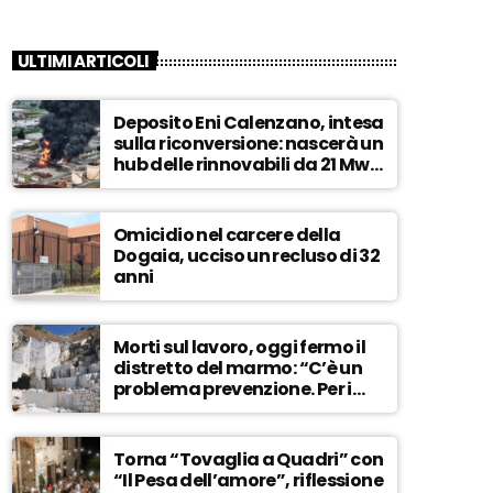
ULTIMI ARTICOLI
Deposito Eni Calenzano, intesa
sulla riconversione: nascerà un
hub delle rinnovabili da 21 Mw –
ASCOLTA
Omicidio nel carcere della
Dogaia, ucciso un recluso di 32
anni
Morti sul lavoro, oggi fermo il
distretto del marmo: “C’è un
problema prevenzione. Per i
controlli, un solo ispettore” –
ASCOLTA
Torna “Tovaglia a Quadri” con
“Il Pesa dell’amore”, riflessione