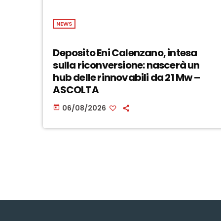
NEWS
Deposito Eni Calenzano, intesa
sulla riconversione: nascerà un
hub delle rinnovabili da 21 Mw –
ASCOLTA
06/08/2026
today