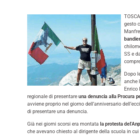
TOSCAN
gesto c
Manfred
bandier
chilome
SS e da
compre
Dopo le
anche l
Enrico 
regionale di presentare
una denuncia alla Procura per
avviene proprio nel giorno dell’anniversario dell’ec
di presentare una denuncia.
Già nei giorni scorsi era montata
la protesta del’An
che avevano chiesto al dirigente della scuola in cu