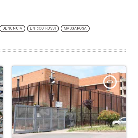
DENUNCIA
ENRICO ROSSI
MASSAROSA
insert_link