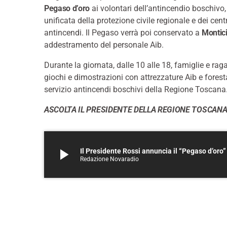
Pegaso d’oro
ai volontari dell’antincendio boschivo, 
unificata della protezione civile regionale e dei centr
antincendi. Il Pegaso verrà poi conservato a
Montic
addestramento del personale Aib.
Durante la giornata, dalle 10 alle 18, famiglie e ra
giochi e dimostrazioni con attrezzature Aib e forestali
servizio antincendi boschivi della Regione Toscana
ASCOLTA IL PRESIDENTE DELLA REGIONE TOSCANA
play_arrow
Il Presidente Rossi annuncia il “Pegaso d’oro”
Redazione Novaradio