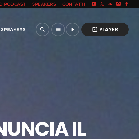
IO PODCAST
SPEAKERS
CONTATTI
PLAYER
open_in_new
search
menu
play_arrow
SPEAKERS
NUNCIA IL