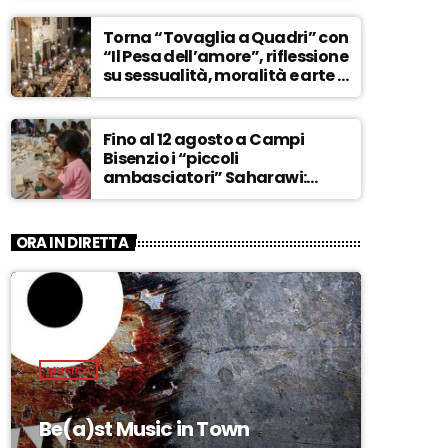
ASCOLTA
Torna “Tovaglia a Quadri” con
“Il Pesa dell’amore”, riflessione
su sessualità, moralità e arte –
ASCOLTA
Fino al 12 agosto a Campi
Bisenzio i “piccoli
ambasciatori” Saharawi:
“Sostenere la loro causa,
Marocco sempre più
invadente” – ASCOLTA
ORA IN DIRETTA
MUSICA
Be(a)st Music in Town