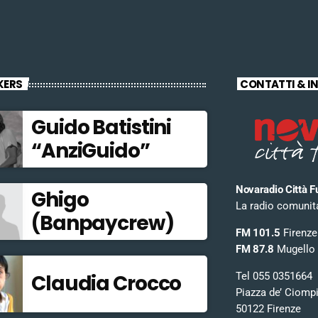
KERS
CONTATTI & I
Guido Batistini
“AnziGuido”
Novaradio Città F
Ghigo
La radio comunitar
(Banpaycrew)
FM 101.5
Firenze
FM 87.8
Mugello
Tel 055 0351664
Claudia Crocco
Piazza de’ Ciomp
50122 Firenze