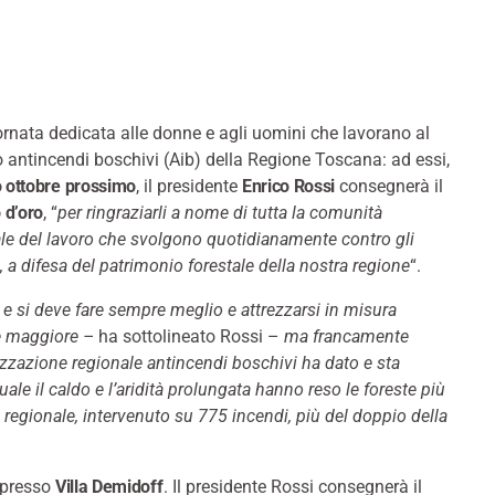
rnata dedicata alle donne e agli uomini che lavorano al
o antincendi boschivi (Aib) della Regione Toscana: ad essi,
 ottobre prossimo
, il presidente
Enrico Rossi
consegnerà il
 d’oro
, “
per ringraziarli a nome di tutta la comunità
le del lavoro che svolgono quotidianamente contro gli
, a difesa del patrimonio forestale della nostra regione
“.
 e si deve fare sempre meglio e attrezzarsi in misura
 maggiore –
ha sottolineato Rossi –
ma francamente
izzazione regionale antincendi boschivi ha dato e sta
uale il caldo e l’aridità prolungata hanno reso le foreste più
 regionale, intervenuto su 775 incendi, più del doppio della
, presso
Villa Demidoff
. Il presidente Rossi consegnerà il