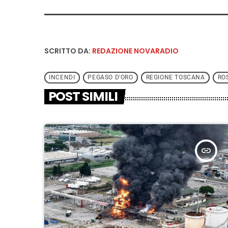
SCRITTO DA:
REDAZIONE NOVARADIO
INCENDI
PEGASO D'ORO
REGIONE TOSCANA
RO
POST SIMILI
insert_link