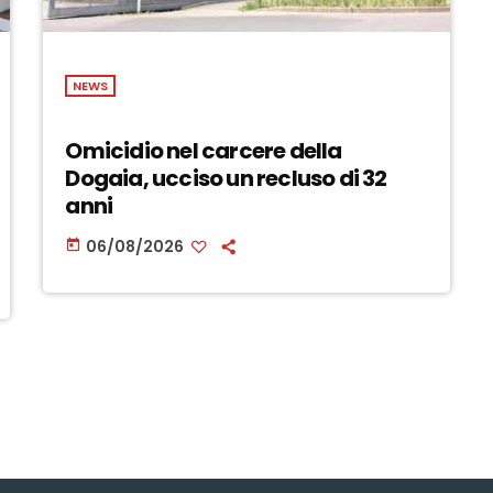
NEWS
Omicidio nel carcere della
Dogaia, ucciso un recluso di 32
anni
06/08/2026
today