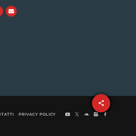
share
email
TATTI
PRIVACY POLICY