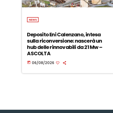
NEWS
Deposito Eni Calenzano, intesa
sulla riconversione: nascerà un
hub delle rinnovabili da 21 Mw –
ASCOLTA
06/08/2026
today