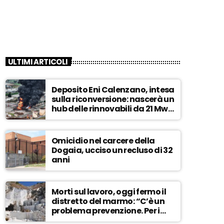
ULTIMI ARTICOLI
Deposito Eni Calenzano, intesa
sulla riconversione: nascerà un
hub delle rinnovabili da 21 Mw –
ASCOLTA
Omicidio nel carcere della
Dogaia, ucciso un recluso di 32
anni
Morti sul lavoro, oggi fermo il
distretto del marmo: “C’è un
problema prevenzione. Per i
controlli, un solo ispettore” –