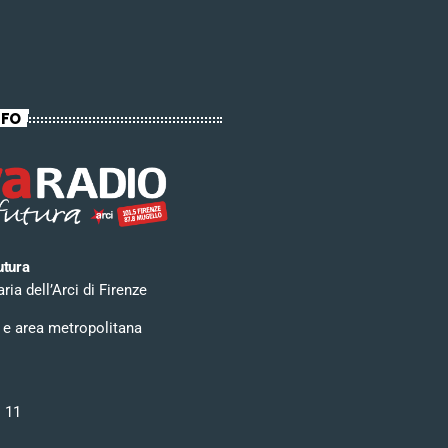
NFO
utura
ia dell’Arci di Firenze
 e area metropolitana
i 11