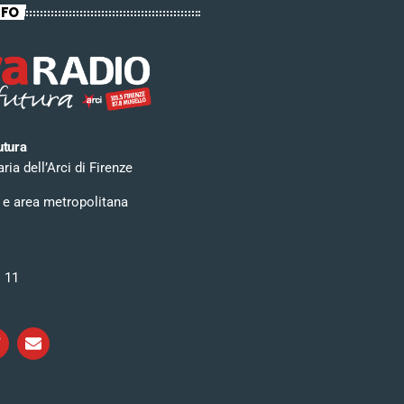
NFO
utura
ia dell’Arci di Firenze
 e area metropolitana
i 11