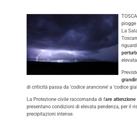
TOSCANA
piogge 
La Sala
Toscana
riguarda
perturb
elevata
Previs
grandi
di criticità passa da ‘codice arancione’ a ‘codice gial
La Protezione civile raccomanda di f
are attenzione 
presentano condizioni di elevata pendenza, per il ris
precipitazioni intense.