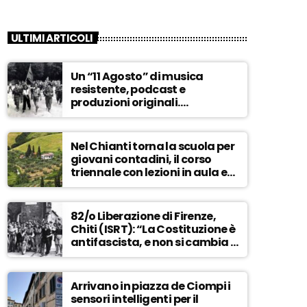
ULTIMI ARTICOLI
Un “11 Agosto” di musica
resistente, podcast e
produzioni originali.
Novaradio festeggia in onda
la Liberazione di Firenze
Nel Chianti torna la scuola per
giovani contadini, il corso
triennale con lezioni in aula e
tra i campi – ASCOLTA
82/o Liberazione di Firenze,
Chiti (ISRT): “La Costituzione è
antifascista, e non si cambia a
maggioranza” – ASCOLTA
Arrivano in piazza de Ciompi i
sensori intelligenti per il