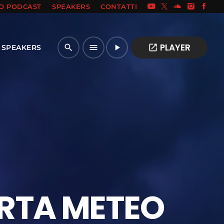
IO PODCAST
SPEAKERS
CONTATTI
PLAYER
open_in_new
search
menu
play_arrow
SPEAKERS
RTA METEO