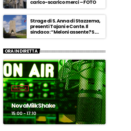
carico-scarico merci – FOTO
Strage di S. Anna di Stazzema,
presenti Tajani e Conte. Il
sindaco: “Meloni assente? S.
Anna aperta tutto l’anno…” –
ASCOLTA
ORA IN DIRETTA
MUSICA
NovaMilkShake
15:00 - 17:10