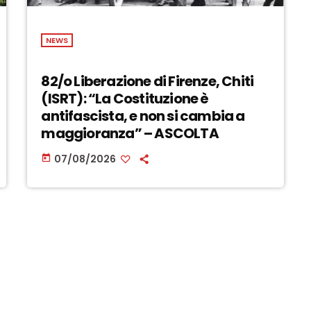
NEWS
82/o Liberazione di Firenze, Chiti
(ISRT): “La Costituzione è
antifascista, e non si cambia a
maggioranza” – ASCOLTA
07/08/2026
today