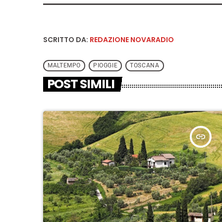
SCRITTO DA:
REDAZIONE NOVARADIO
MALTEMPO
PIOGGIE
TOSCANA
POST SIMILI
insert_link