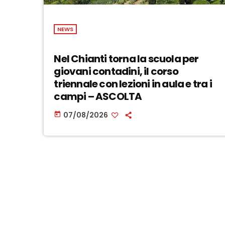
NEWS
Nel Chianti torna la scuola per
giovani contadini, il corso
triennale con lezioni in aula e tra i
campi – ASCOLTA
07/08/2026
today