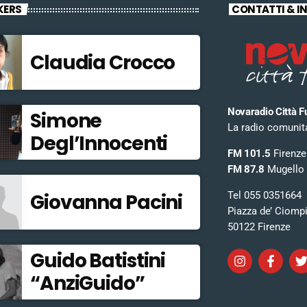
KERS
CONTATTI & I
Claudia Crocco
Novaradio Città F
Simone
La radio comunitar
Degl’Innocenti
FM 101.5
Firenze
FM 87.8
Mugello
Tel 055 0351664
Giovanna Pacini
Piazza de’ Ciomp
50122 Firenze
Guido Batistini
“AnziGuido”