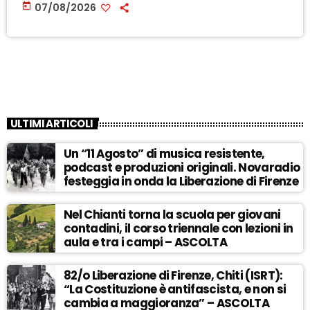
today
07/08/2026
ULTIMI ARTICOLI
Un “11 Agosto” di musica resistente,
podcast e produzioni originali. Novaradio
festeggia in onda la Liberazione di Firenze
Nel Chianti torna la scuola per giovani
contadini, il corso triennale con lezioni in
aula e tra i campi – ASCOLTA
82/o Liberazione di Firenze, Chiti (ISRT):
“La Costituzione è antifascista, e non si
cambia a maggioranza” – ASCOLTA