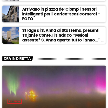
Arrivano in piazza de’ Ciompi i sensori
intelligenti per il carico-scarico merci –
FOTO
Strage di S. Anna di Stazzema, presenti
Tajani e Conte. Il sindaco: “Meloni
assente? S. Anna aperta tutto l’anno…” –
ASCOLTA
ORA IN DIRETTA
MUSICA