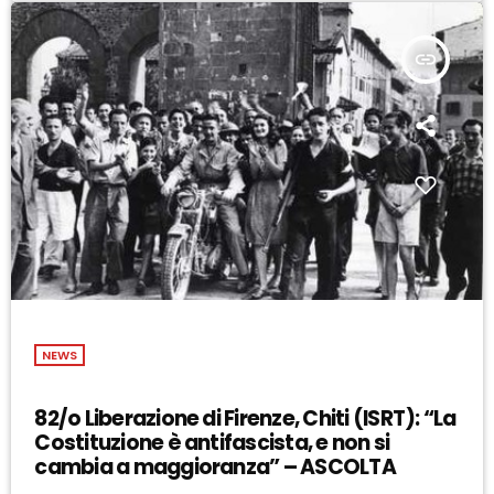
insert_link
NEWS
82/o Liberazione di Firenze, Chiti (ISRT): “La
Costituzione è antifascista, e non si
cambia a maggioranza” – ASCOLTA