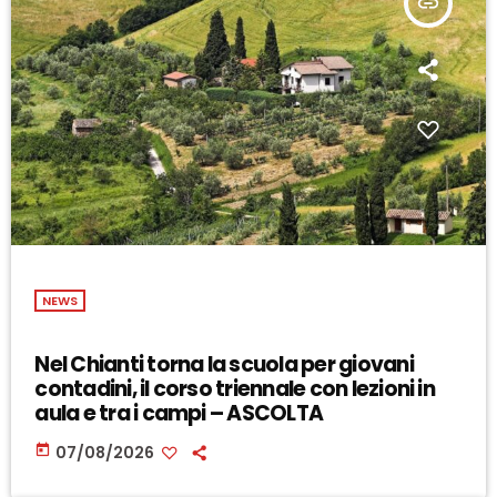
insert_link
NEWS
Nel Chianti torna la scuola per giovani
contadini, il corso triennale con lezioni in
aula e tra i campi – ASCOLTA
today
07/08/2026