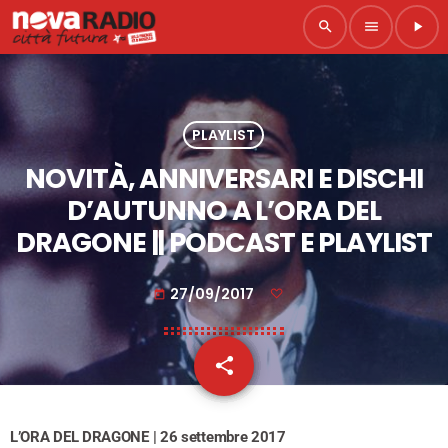
search
menu
play_arrow
PLAYLIST
NOVITÀ, ANNIVERSARI E DISCHI
D’AUTUNNO A L’ORA DEL
DRAGONE || PODCAST E PLAYLIST
27/09/2017
today
share
email
L’ORA DEL DRAGONE | 26 settembre 2017