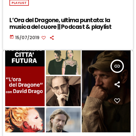
PLAYLIST
L’Ora del Dragone, ultima puntata: la
musica del cuore || Podcast & playlist
today
15/07/2019
insert_link