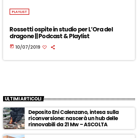
PLAYLIST
Rossetti ospite in studio per L’Ora del
dragone || Podcast & Playlist
today
10/07/2019
ULTIMI ARTICOLI
Deposito Eni Calenzano, intesa sulla
riconversione: nascerà un hub delle
rinnovabili da 21 Mw – ASCOLTA