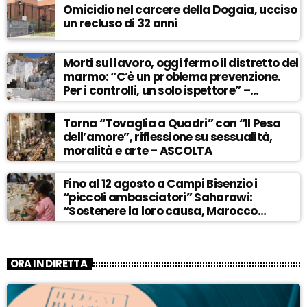
Omicidio nel carcere della Dogaia, ucciso
un recluso di 32 anni
Morti sul lavoro, oggi fermo il distretto del
marmo: “C’è un problema prevenzione.
Per i controlli, un solo ispettore” –
ASCOLTA
Torna “Tovaglia a Quadri” con “Il Pesa
dell’amore”, riflessione su sessualità,
moralità e arte – ASCOLTA
Fino al 12 agosto a Campi Bisenzio i
“piccoli ambasciatori” Saharawi:
“Sostenere la loro causa, Marocco
sempre più invadente” – ASCOLTA
ORA IN DIRETTA