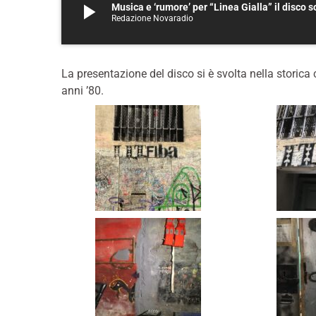
play_arrow
Musica e ‘rumore’ per “Linea Gialla” il disco 
Redazione Novaradio
La presentazione del disco si è svolta nella storica c
anni ’80.