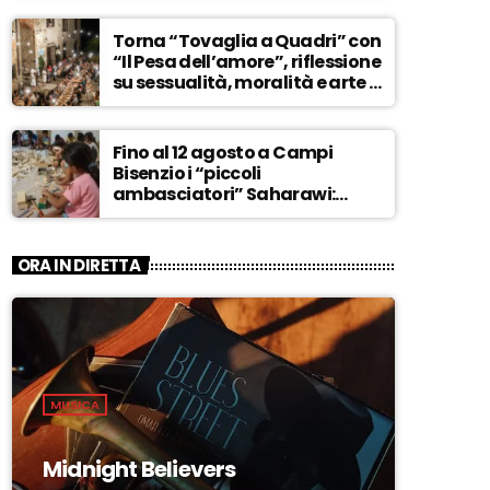
ASCOLTA
Torna “Tovaglia a Quadri” con
“Il Pesa dell’amore”, riflessione
su sessualità, moralità e arte –
ASCOLTA
Fino al 12 agosto a Campi
Bisenzio i “piccoli
ambasciatori” Saharawi:
“Sostenere la loro causa,
Marocco sempre più
invadente” – ASCOLTA
ORA IN DIRETTA
MUSICA
Midnight Believers