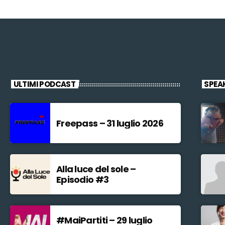
ULTIMI PODCAST
SPEA
Freepass – 31 luglio 2026
Alla luce del sole –
Episodio #3
#MaiPartiti – 29 luglio