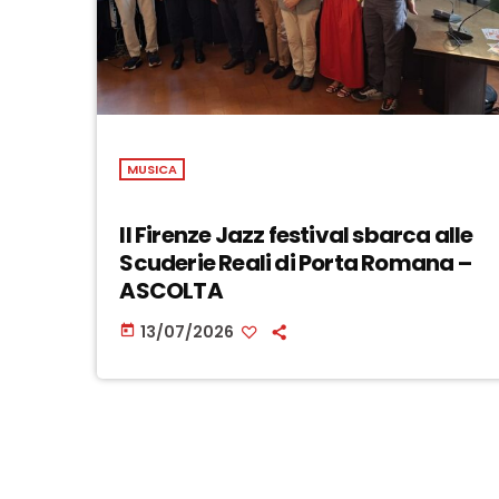
MUSICA
Il Firenze Jazz festival sbarca alle
Scuderie Reali di Porta Romana –
ASCOLTA
13/07/2026
today