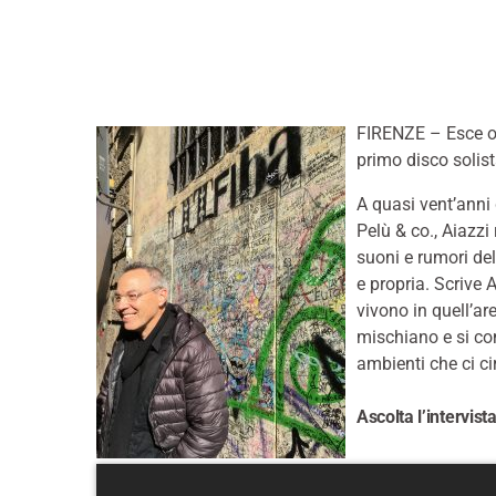
FIRENZE – Esce o
primo disco solist
A quasi vent’anni 
Pelù & co., Aiazzi
suoni e rumori de
e propria. Scrive 
vivono in quell’ar
mischiano e si co
ambienti che ci ci
Ascolta l’intervist