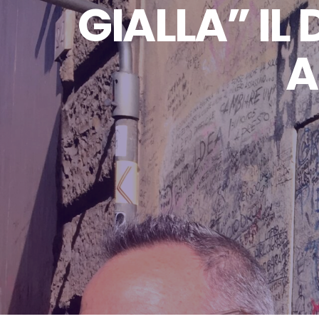
GIALLA” IL
A