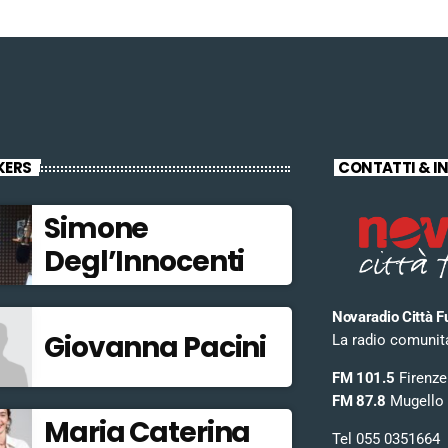
KERS
CONTATTI & I
Simone
Degl’Innocenti
Novaradio Città F
Giovanna Pacini
La radio comunitar
FM 101.5
Firenze
FM 87.8
Mugello
Maria Caterina
Tel 055 0351664