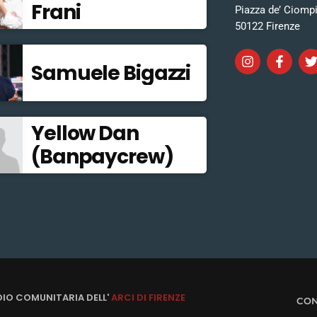
Frani
Piazza de’ Ciomp
50122 Firenze
Samuele Bigazzi
Yellow Dan
(Banpaycrew)
DIO COMUNITARIA DELL'
ARCI DI FIRENZE
CON