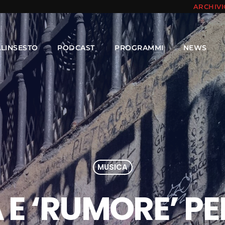
ARCHIV
ALINSESTO
PODCAST
PROGRAMMI
NEWS
MUSICA
E ‘RUMORE’ PE