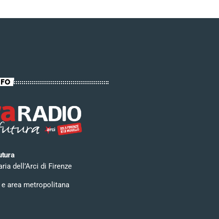
NFO
utura
ia dell’Arci di Firenze
 e area metropolitana