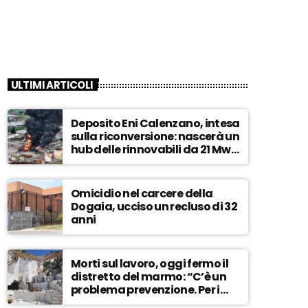
ULTIMI ARTICOLI
Deposito Eni Calenzano, intesa
sulla riconversione: nascerà un
hub delle rinnovabili da 21 Mw –
ASCOLTA
Omicidio nel carcere della
Dogaia, ucciso un recluso di 32
anni
Morti sul lavoro, oggi fermo il
distretto del marmo: “C’è un
problema prevenzione. Per i
controlli, un solo ispettore” –