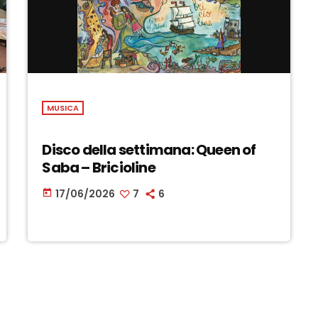
MUSICA
Disco della settimana: Queen of
Saba – Bricioline
17/06/2026
7
6
today