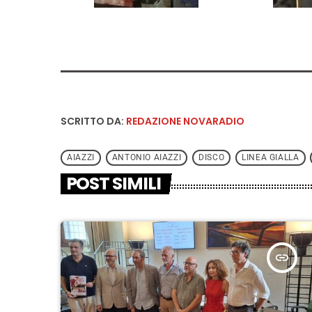
SCRITTO DA:
REDAZIONE NOVARADIO
AIAZZI
ANTONIO AIAZZI
DISCO
LINEA GIALLA
POST SIMILI
insert_link