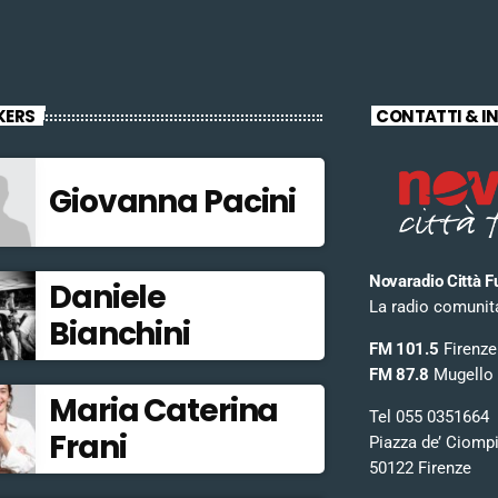
KERS
CONTATTI & I
Giovanna Pacini
Novaradio Città F
Daniele
La radio comunitar
Bianchini
FM 101.5
Firenze
FM 87.8
Mugello
Maria Caterina
Tel 055 0351664
Frani
Piazza de’ Ciomp
50122 Firenze