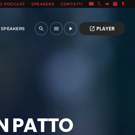
IO PODCAST
SPEAKERS
CONTATTI
PLAYER
open_in_new
search
menu
play_arrow
SPEAKERS
UN PATTO