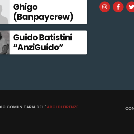
Ghigo
(Banpaycrew)
Guido Batistini
“AnziGuido”
DIO COMUNITARIA DELL'
ARCI DI FIRENZE
CON