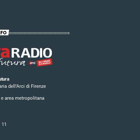
NFO
utura
ia dell’Arci di Firenze
 e area metropolitana
i 11