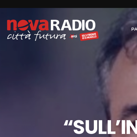
P
“SULL’I