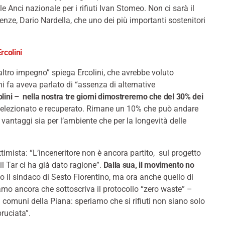
Anci nazionale per i rifiuti Ivan Stomeo. Non ci sarà il
renze, Dario Nardella, che uno dei più importanti sostenitori
rcolini
ltro impegno” spiega Ercolini, che avrebbe voluto
i fa aveva parlato di “assenza di alternative
olini – nella nostra tre giorni dimostreremo che del 30% dei
selezionato e recuperato. Rimane un 10% che può andare
 vantaggi sia per l’ambiente che per la longevità delle
ttimista: “L’inceneritore non è ancora partito, sul progetto
l Tar ci ha già dato ragione”.
Dalla sua, il movimento no
o il sindaco di Sesto Fiorentino, ma ora anche quello di
mo ancora che sottoscriva il protocollo “zero waste” –
comuni della Piana: speriamo che si rifiuti non siano solo
ruciata”.