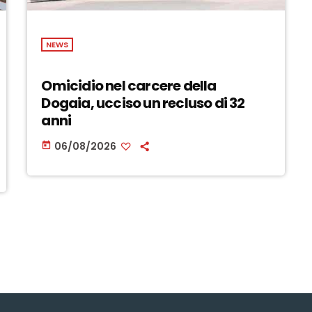
NEWS
Omicidio nel carcere della
Dogaia, ucciso un recluso di 32
anni
06/08/2026
today