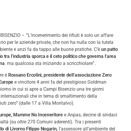
ISENZIO – “L’incenerimento dei rifiuti è solo un affare
rio per le aziende private, che non ha nulla con la tutela
biente e anzi fa da tappo alle buone pratiche. C’è
un patto
io tra l’industria sporca e il ceto politico che governa l’area
ina
. ma qualcosa sta iniziando a scricchiolare”.
re è
Rossano Ercolini, presidente dell’associazione Zero
Europe
e vincitore 4 anni fa del prestigioso Goldman
giorno in cui si apre a Campi Bisenzio una tre giorni
 internazionali che in tema di smaltimento della
uti zero” (dalle 17 a Villa Montalvo).
urope, Mamme No Inceneritore
e Anpas, decine di sindaci
altà (su oltre 270 Comuni aderenti). Tra i presenti
lo di Livorno Filippo Nogarin,
l’assessore all’ambiente del