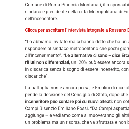
Comune di Roma Pinuccia Montanari, il responsabile 
sindaco e presidente della città Metropolitana di Fi
dell’inceneritore.
Clicca per ascoltare l’intervista integrale a Rossano E
“Lo abbiamo invitato ma ci hanno detto che ha un a
rispondere al sindaco metropolitano che pochi giorn
all’incenerimento”.
“Le alternative ci sono – dice Erc
rifiuti non differenziati
, un 20% può essere ancora 
in discarica senza bisogno di essere incenerito, con
discariche”.
La battaglia non è ancora persa, e Ercolini di dice o
pende la decisione del Consiglio di Stato, dopo che i
inceneritore può contare poi su nuovi alleati:
non sol
Campi Bisenzio Emiliano Fossi. “Da Campi aspettia
aggiunge – e vediamo come si muoveranno gli altri 
un problema ma un risorsa, che va sfruttata e non b