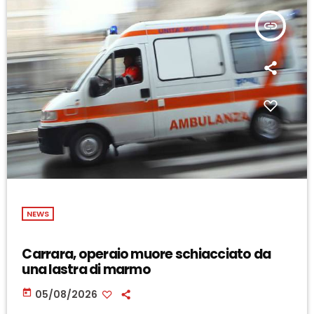
insert_link
NEWS
Carrara, operaio muore schiacciato da
una lastra di marmo
today
05/08/2026