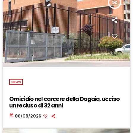
insert_link
NEWS
Omicidio nel carcere della Dogaia, ucciso
un recluso di 32 anni
today
06/08/2026