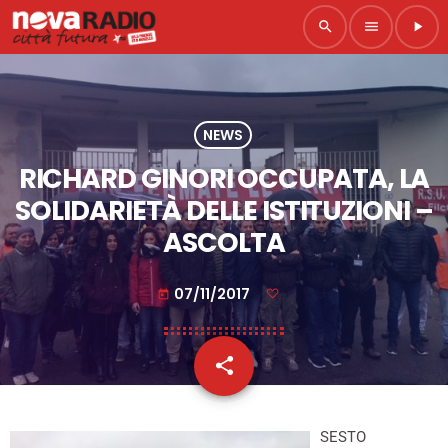
search
menu
play_arrow
NEWS
RICHARD GINORI OCCUPATA, LA
SOLIDARIETÀ DELLE ISTITUZIONI –
ASCOLTA
07/11/2017
today
share
email
SESTO